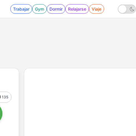
Trabajar
Gym
Dormir
Relajarse
Viaje
135