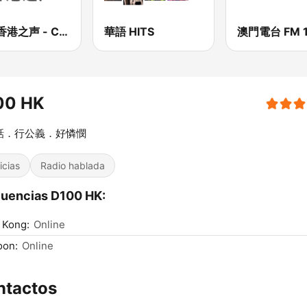
CNR香港之声 - CNR Voice of Hong Kong
華語 HITS
澳門電台 FM 1
00 HK
話．行公義．好憐憫
icias
Radio hablada
uencias D100 HK:
 Kong:
Online
oon:
Online
ntactos