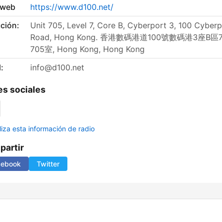
 web
https://www.d100.net/
ción:
Unit 705, Level 7, Core B, Cyberport 3, 100 Cyberp
Road, Hong Kong. 香港數碼港道100號數碼港3座B區
705室, Hong Kong, Hong Kong
:
info@d100.net
s sociales
liza esta información de radio
artir
cebook
Twitter