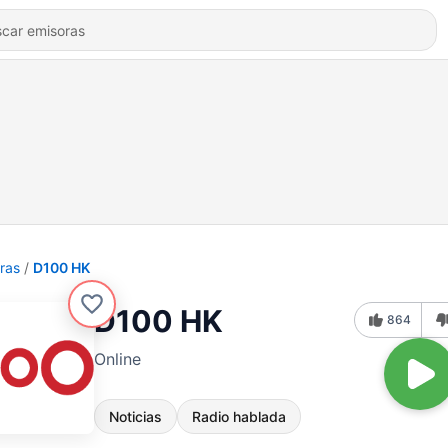
ras
D100 HK
D100 HK
864
Online
Noticias
Radio hablada