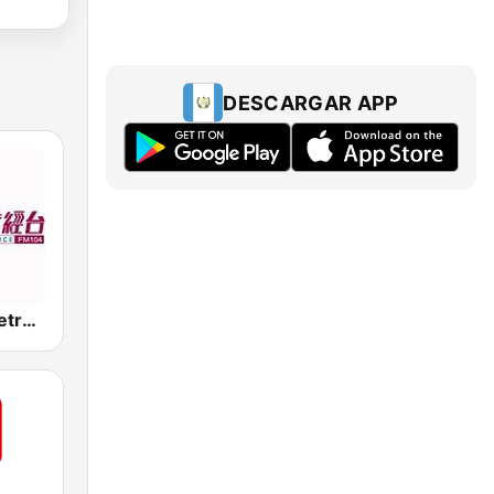
DESCARGAR APP
新城財經台 Metro Finance FM104