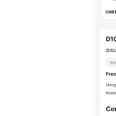
D1
講真
Not
Frec
Hong
Kowl
Co