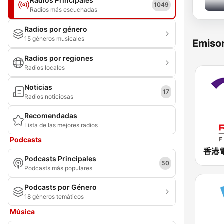
Radios Principales
1049
Radios más escuchadas
Radios por género
15 géneros musicales
Emisor
Radios por regiones
Radios locales
Noticias
17
Radios noticiosas
Recomendadas
Lista de las mejores radios
Podcasts
Podcasts Principales
50
Podcasts más populares
Podcasts por Género
18 géneros temáticos
Música