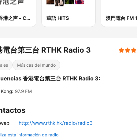
CNR香港之声 - CNR Voice of Hong Kong
華語 HITS
澳門電台 FM 1
電台第三台 RTHK Radio 3
ales
Músicas del mundo
cuencias 香港電台第三台 RTHK Radio 3:
 Kong:
97.9 FM
ntactos
 web
http://www.rthk.hk/radio/radio3
liza esta información de radio