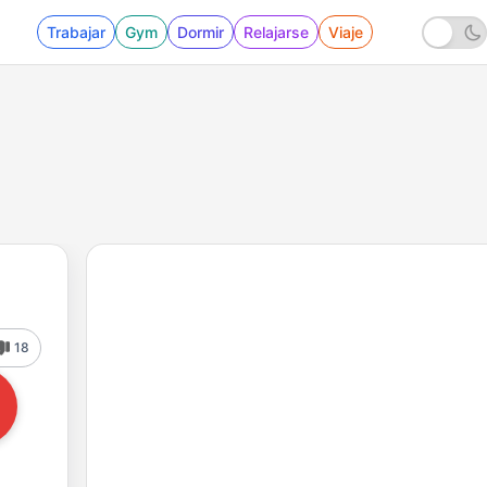
Trabajar
Gym
Dormir
Relajarse
Viaje
18