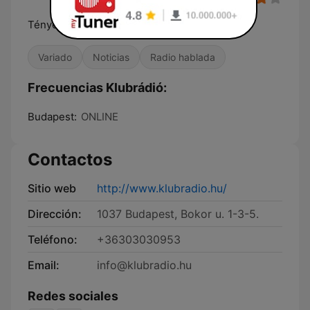
Tények, vélemények
Variado
Noticias
Radio hablada
Frecuencias Klubrádió:
Budapest:
ONLINE
Contactos
Sitio web
http://www.klubradio.hu/
Dirección:
1037 Budapest, Bokor u. 1-3-5.
Teléfono:
+36303030953
Email:
info@klubradio.hu
Redes sociales