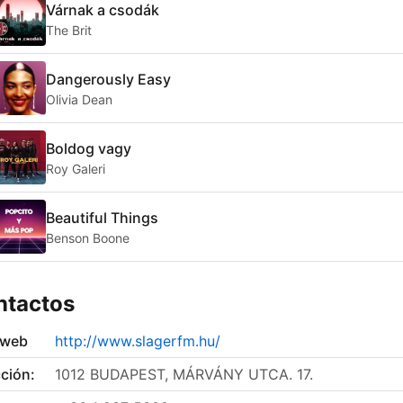
Várnak a csodák
The Brit
Dangerously Easy
Olivia Dean
Boldog vagy
Roy Galeri
Beautiful Things
Benson Boone
ntactos
 web
http://www.slagerfm.hu/
ción:
1012 BUDAPEST, MÁRVÁNY UTCA. 17.