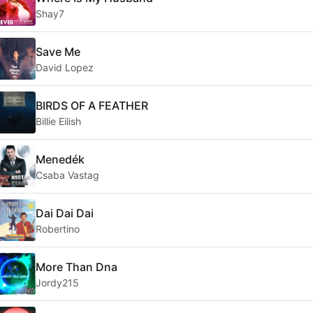
Shay7
Save Me
David Lopez
BIRDS OF A FEATHER
Billie Eilish
Menedék
Csaba Vastag
Dai Dai Dai
Robertino
More Than Dna
Jordy215