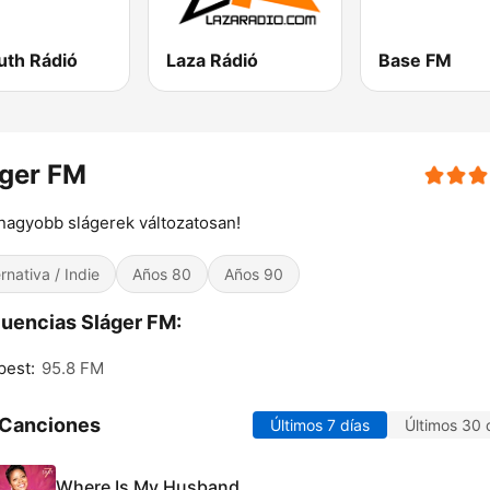
uth Rádió
Laza Rádió
Base FM
áger FM
nagyobb slágerek változatosan!
ernativa / Indie
Años 80
Años 90
uencias Sláger FM:
pest:
95.8 FM
 Canciones
Últimos 7 días
Últimos 30 
Where Is My Husband