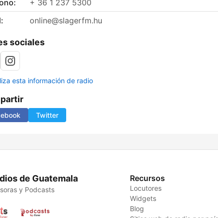
fono:
+ 36 1 237 5300
:
online@slagerfm.hu
s sociales
liza esta información de radio
artir
cebook
Twitter
dios de Guatemala
Recursos
Locutores
soras y Podcasts
Widgets
Blog