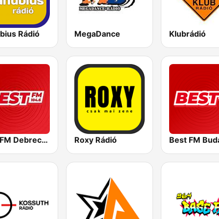
bius Rádió
MegaDance
Klubrádió
Best FM Debrecen
Roxy Rádió
Best FM Bud