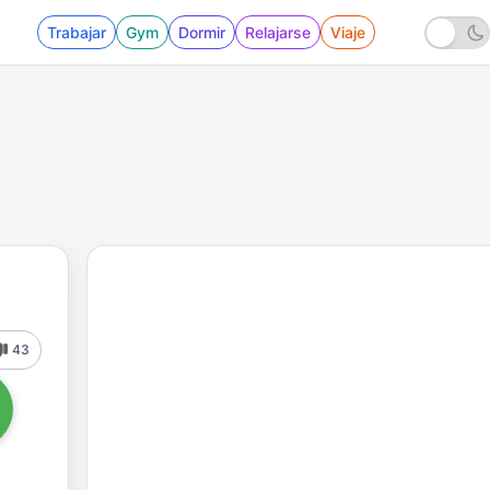
Trabajar
Gym
Dormir
Relajarse
Viaje
43