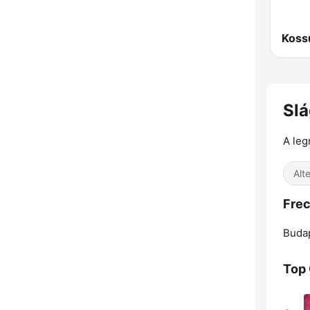
Koss
Sl
A leg
Alt
Frec
Buda
Top