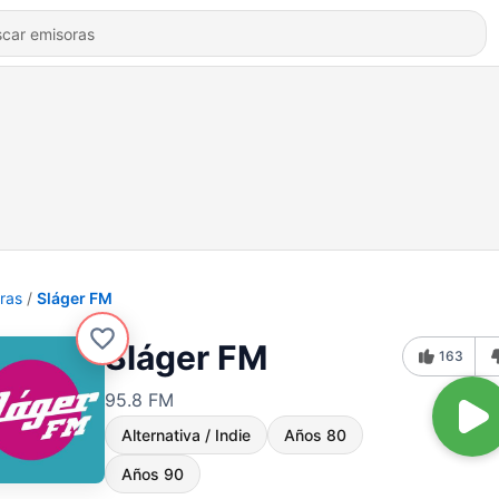
ras
Sláger FM
Sláger FM
163
95.8 FM
Alternativa / Indie
Años 80
Años 90