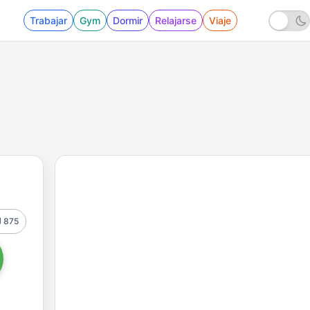
Trabajar
Gym
Dormir
Relajarse
Viaje
875