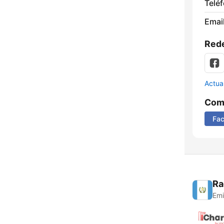
Telé
Email
Rede
Actua
Comp
Fa
Ra
Emi