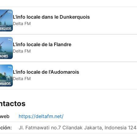
L'info locale dans le Dunkerquois
Delta FM
L'info locale de la Flandre
Delta FM
L'info locale de l'Audomarois
Delta FM
ntactos
 web
https://deltafm.net/
ción:
Jl. Fatmawati no.7 Cilandak Jakarta, Indonesia 12