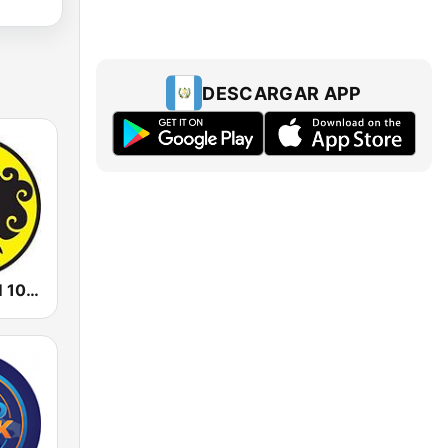
DESCARGAR APP
Prambors FM 102.2 Jakarta