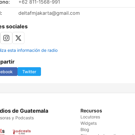
fono:
+62 811-1568-991
:
deltafmjakarta@gmail.com
s sociales
liza esta información de radio
artir
cebook
Twitter
dios de Guatemala
Recursos
Locutores
soras y Podcasts
Widgets
Blog