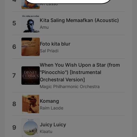
Ari Lasso
Kita Saling Memaafkan (Acoustic)
5
Amu
Foto kita blur
6
Sal Priadi
When You Wish Upon a Star (from
"Pinocchio") [Instrumental
7
Orchestral Version]
Magic Philharmonic Orchestra
Komang
8
Raim Laode
Juicy Luicy
9
Klaatu