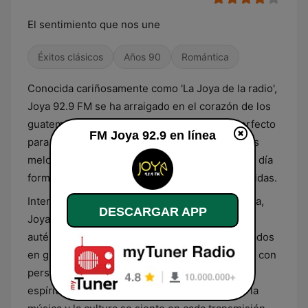
El sentimiento que nos une
Éxitos clásicos
Años 90
Romántica
Conocida cariñosamente como 'La Joya de la radio',
Joya 92.9 FM se ha arraigado en el corazón de los
guatemaltecos. Esta emisora es el refugio perfecto
FM Joya 92.9 en línea
para los amantes de la música que prefieren las
melodías que marcaron época y las que hoy en día
forman parte de la banda sonora de nuestras vidas.
Interactuando constantemente con su audiencia,
DESCARGAR APP
Joya 92.9 FM ofrece una experiencia radial
auténtica y cercana. Los programas especializados
en géneros musicales específicos y las charlas con
personalidades del ámbito cultural, reflejan el
espíritu vibrante de Guatemala. La pasión por la