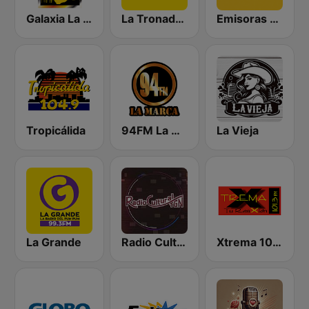
Galaxia La Picosa
La Tronadora
Emisoras Unidas
Tropicálida
94FM La Marca
La Vieja
La Grande
Radio Cultural TGN
Xtrema 101.3 FM