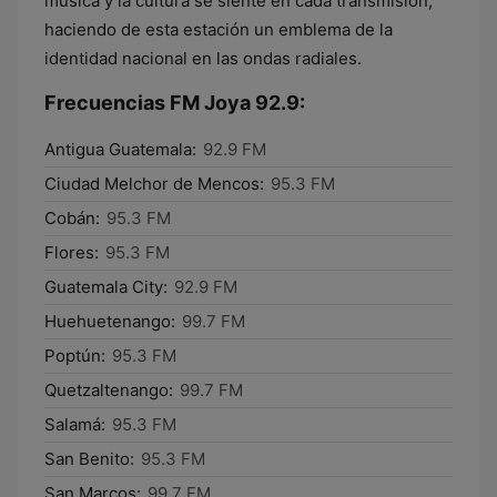
música y la cultura se siente en cada transmisión,
haciendo de esta estación un emblema de la
identidad nacional en las ondas radiales.
Frecuencias FM Joya 92.9:
Antigua Guatemala:
92.9 FM
Ciudad Melchor de Mencos:
95.3 FM
Cobán:
95.3 FM
Flores:
95.3 FM
Guatemala City:
92.9 FM
Huehuetenango:
99.7 FM
Poptún:
95.3 FM
Quetzaltenango:
99.7 FM
Salamá:
95.3 FM
San Benito:
95.3 FM
San Marcos:
99.7 FM