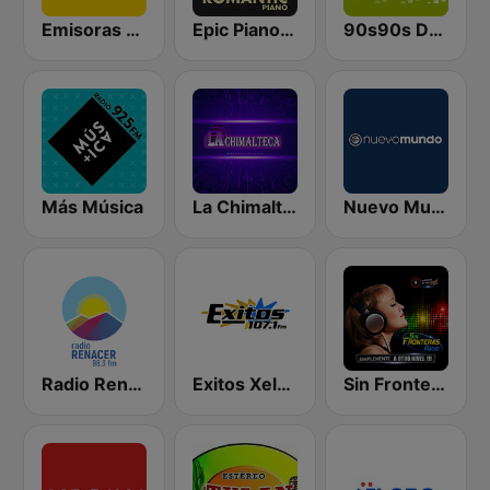
Emisoras Unidas Quetzaltenango 91.1
Epic Piano - ROMANTIC PIANO
90s90s Dance
Más Música
La Chimalteca Radio
Nuevo Mundo
Radio Renacer 98.3 FM
Exitos Xela 107.1 FM
Sin Fronteras Radio