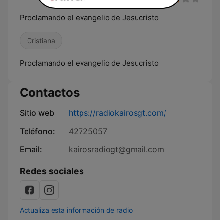
Proclamando el evangelio de Jesucristo
Cristiana
Proclamando el evangelio de Jesucristo
Contactos
Sitio web
https://radiokairosgt.com/
Teléfono:
42725057
Email:
kairosradiogt@gmail.com
Redes sociales
Actualiza esta información de radio