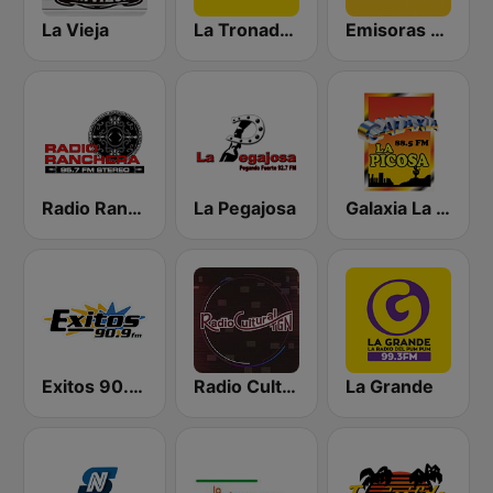
La Vieja
La Tronadora
Emisoras Unidas
Radio Ranchera
La Pegajosa
Galaxia La Picosa
Exitos 90.9 FM
Radio Cultural TGN
La Grande