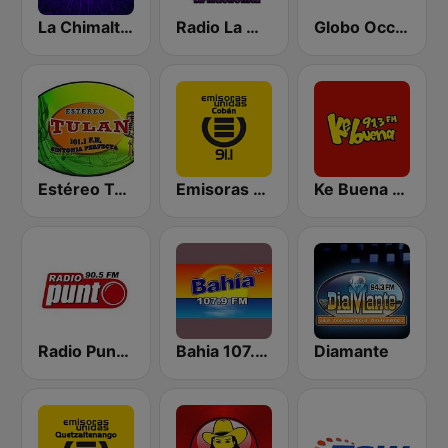
La Chimalteca Radio
Radio La Masheñita
Globo Occidente
Estéreo Tulán
Emisoras unidas Cobán 91.1 FM
Ke Buena 91.3 FM
Radio Punto 90.5 FM
Bahia 107.9 FM
Diamante