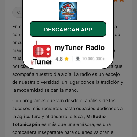
Variado
En el corazón de Totonicapán,
Mi Radio
resuena
DESCARGAR APP
con el pulso de nuestra tierra, siendo un punto de
encuentro para los totonicapenses que buscan
mantenerse conectados con sus raíces. Aquí, la
música marimba se entrelaza con las últimas
noticias regionales, creando una banda sonora que
acompaña nuestro día a día. La radio es un espejo
de nuestra diversidad, un lugar donde la tradición y
la modernidad se dan la mano.
Con programas que van desde el análisis de los
sucesos más recientes hasta espacios dedicados a
la agricultura y el desarrollo local,
Mi Radio
Totonicapán
es más que una emisora; es una
compañera inseparable para quienes valoran el