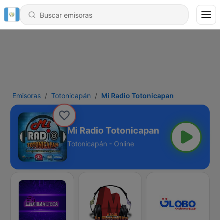
Emisoras
Totonicapán
Mi Radio Totonicapan
Mi Radio Totonicapan
Totonicapán - Online