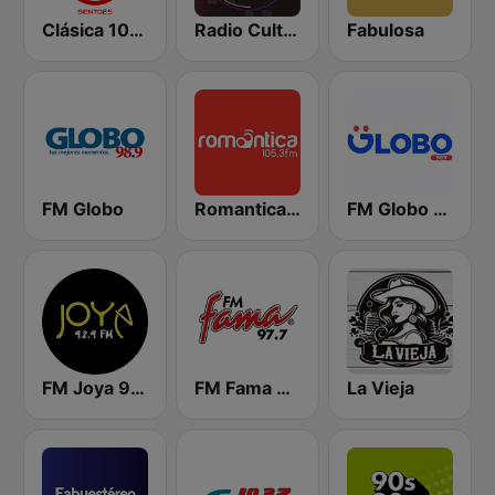
Clásica 102.5
Radio Cultural TGN
Fabulosa
FM Globo
Romantica 105.3 FM
FM Globo 98.9
FM Joya 92.9
FM Fama 97.7
La Vieja