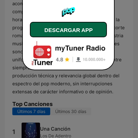
acompañamiento, donde la música es el
componente principal durante las veinticuatro
horas del día. Además de los ritmos dinámicos, la
programación incluye baladas pop y temas de corte
DESCARGAR APP
romántico que han marcado la pauta en la industria
musical reciente. La organización de sus bloques
sonoros busca proporcionar continuidad y
uniformidad, asegurando que el oyente encuentre
siempre una selección de canciones de alta
producción técnica y relevancia global dentro del
espectro del pop moderno, sin interrupciones
extensas de carácter informativo o de opinión.
Top Canciones
Últimos 7 días
Últimos 30 días
Una Canción
1
Los De Adentro