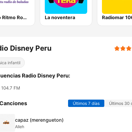
Radio Ritmo Romántica
La noventera
io Disney Peru
ica infantil
uencias Radio Disney Peru:
104.7 FM
 Canciones
Últimos 7 días
Últimos 30 
capaz (merengueton)
Alleh