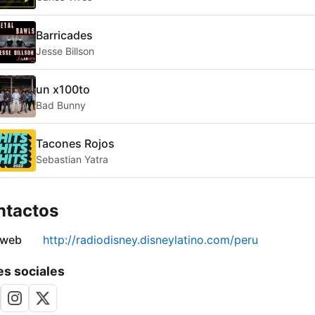
Barricades
Jesse Billson
un x100to
Bad Bunny
Tacones Rojos
Sebastian Yatra
ntactos
 web
http://radiodisney.disneylatino.com/peru
s sociales