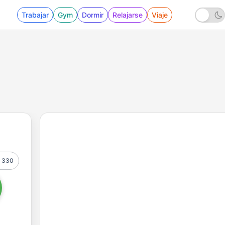
Trabajar
Gym
Dormir
Relajarse
Viaje
330