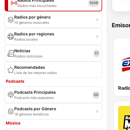
Radios Principales
1049
Radios más escuchadas
Radios por género
15 géneros musicales
Emisor
Radios por regiones
Radios locales
Noticias
17
Radios noticiosas
Recomendadas
Lista de las mejores radios
Podcasts
Radio
Podcasts Principales
50
Podcasts más populares
Podcasts por Género
18 géneros temáticos
Música