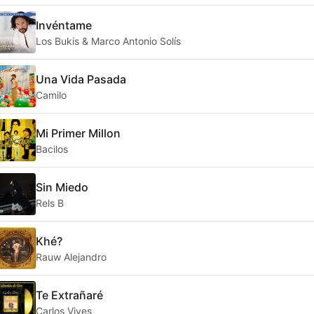
Invéntame
Los Bukis & Marco Antonio Solís
Una Vida Pasada
Camilo
Mi Primer Millon
Bacilos
Sin Miedo
Rels B
Khé?
Rauw Alejandro
Te Extrañaré
Carlos Vives