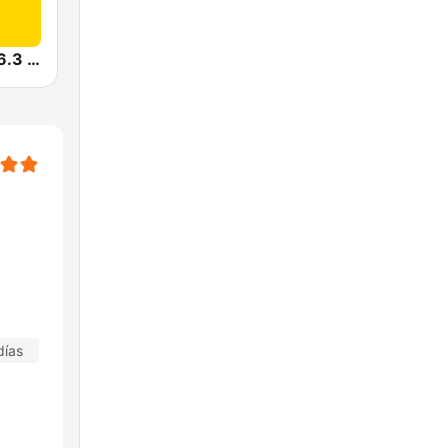
Radiomar 106.3 FM
días