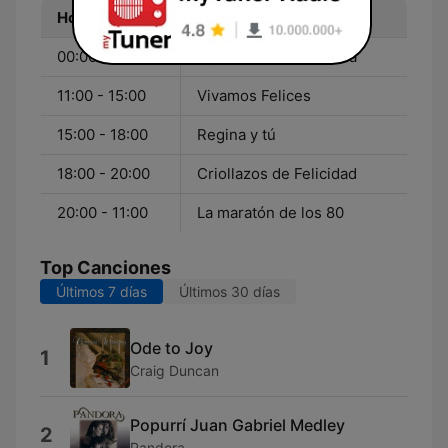
Hora
Programa
00:00 - 11:00
Leyendas de la música
11:00 - 15:00
Vivamos Felices
15:00 - 18:00
Regina y tú
18:00 - 20:00
Criollazos de Felicidad
20:00 - 11:00
La maratón de los 80
Top Canciones
Últimos 7 días
Últimos 30 días
Ode to Joy
1
Craig Duncan
Popurrí Juan Gabriel Medley
2
Pandora