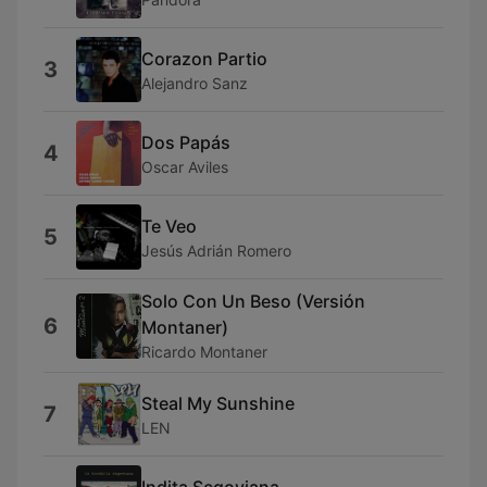
Corazon Partio
3
Alejandro Sanz
Dos Papás
4
Oscar Aviles
Te Veo
5
Jesús Adrián Romero
Solo Con Un Beso (Versión
6
Montaner)
Ricardo Montaner
Steal My Sunshine
7
LEN
Indita Segoviana