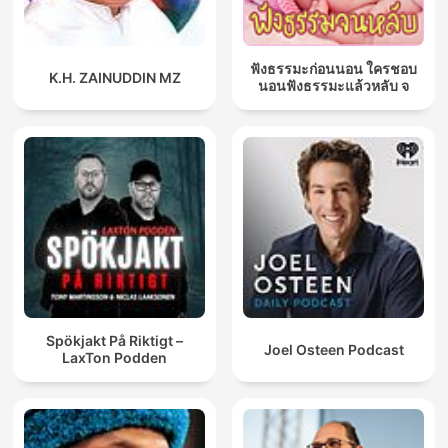
ฟังธรรมะก่อนนอน ใครชอบ
K.H. ZAINUDDIN MZ
นอนฟังธรรมะแล้วหลับ จ
Spökjakt På Riktigt –
Joel Osteen Podcast
LaxTon Podden