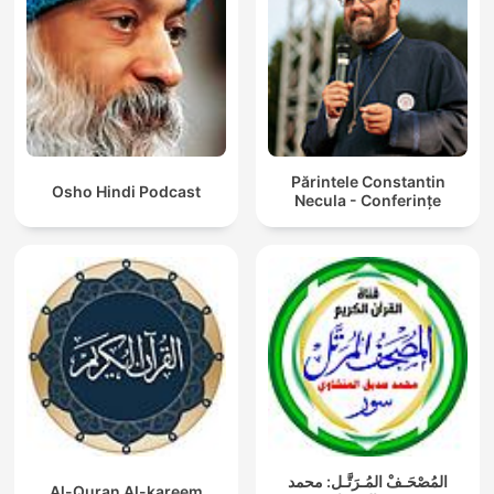
Părintele Constantin
Osho Hindi Podcast
Necula - Conferințe
المُصْحَـفْ المُـرَتَّـل: محمد
Al-Quran Al-kareem