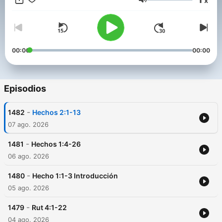
x
Obtenga más información en www.atravesdelabiblia.org,
Volumen
¡incluyendo los muchos recursos impresos gratuitos que
ponemos a tu disposición!
00:00
00:00
Episodios
-
1482
Hechos 2:1-13
07 ago. 2026
-
1481
Hechos 1:4-26
06 ago. 2026
-
1480
Hecho 1:1-3 Introducción
05 ago. 2026
-
1479
Rut 4:1-22
04 ago. 2026