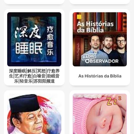
深度睡眠|解压|冥想|疗愈养
生|艺术疗愈|白噪音|助眠音
As Histórias da Bíblia
乐|轻音乐|苏阳阳频道