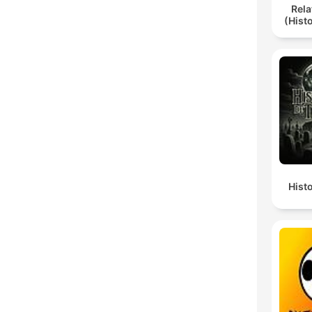
Rela
(Hist
Hist