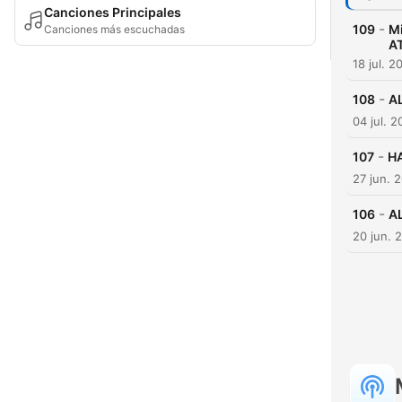
Canciones Principales
-
109
Mi
Canciones más escuchadas
A
18 jul. 2
-
108
A
04 jul. 
-
107
HA
27 jun. 
-
106
A
20 jun. 