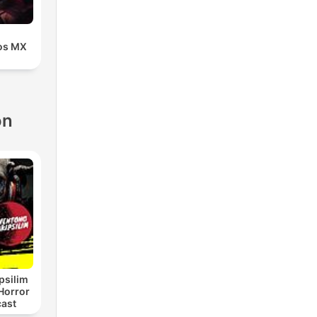
cos MX
ón
psilim
Horror
cast