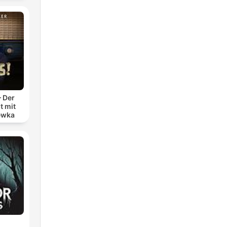
– Der
t mit
ewka