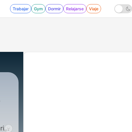
Trabajar
Gym
Dormir
Relajarse
Viaje
.
rias