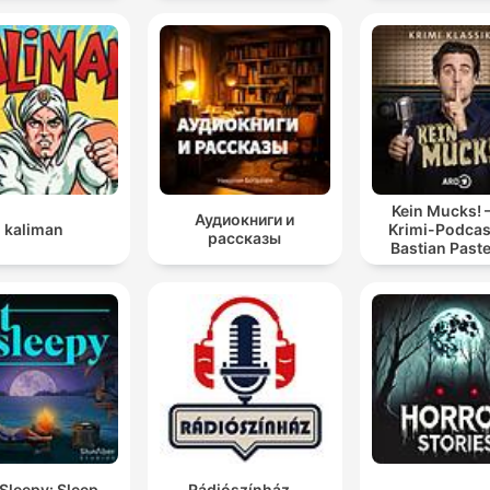
Kein Mucks! 
Аудиокниги и
kaliman
Krimi-Podcas
рассказы
Bastian Past
Sleepy: Sleep
Rádiószínház -