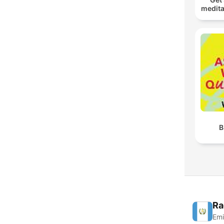
medita
B
Ra
Emi