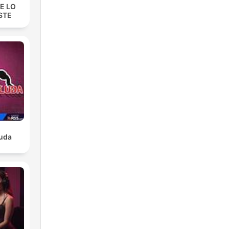
E LO
STE
luda