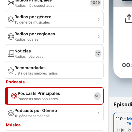
1049
Radios más escuchadas
Radios por género
15 géneros musicales
Radios por regiones
Radios locales
Noticias
17
Radios noticiosas
00
Recomendadas
Lista de las mejores radios
Podcasts
Podcasts Principales
50
Podcasts más populares
Episod
Podcasts por Género
18 géneros temáticos
-
110
Me
''
Música
31 jul. 2