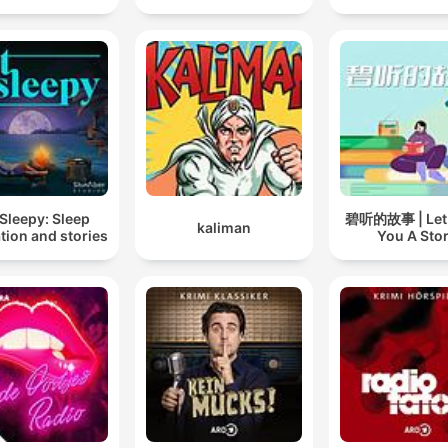
Sleepy: Sleep
碧听的故事 | Let B
kaliman
tion and stories
You A Sto