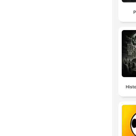
P
Hist