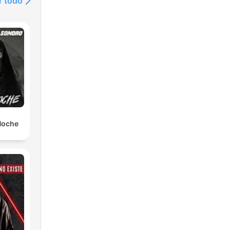
r todo
 Noche