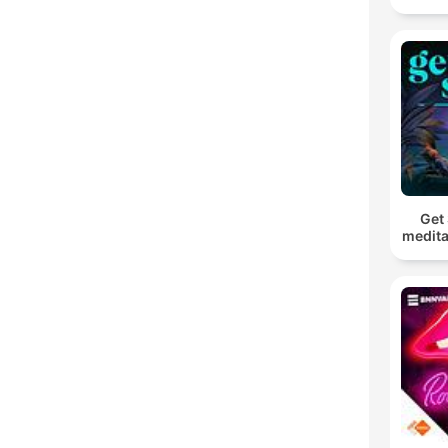
Get 
medita