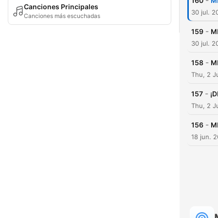
-
160
M
Canciones Principales
30 jul. 
Canciones más escuchadas
-
159
M
30 jul. 
-
158
M
Thu, 2 J
-
157
¡
Thu, 2 J
-
156
M
18 jun. 