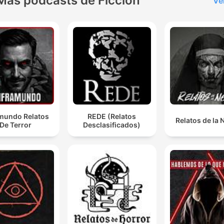
Más podcasts de Ficción
Ve
amundo Relatos
REDE (Relatos
Relatos de la
De Terror
Desclasificados)