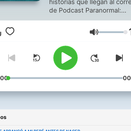
historias que llegan al corr
de Podcast Paranormal:
fepo@podcastparanormal
Capítulos ESTRENO cada
Volumen
JUEVES. Patrocinios y
negocios:
contacto@podcastparanor
:00
00
ios