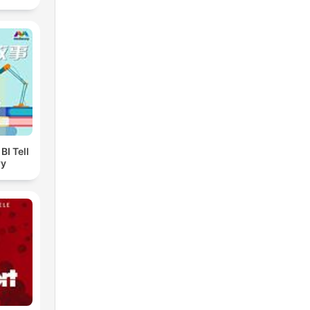
I Tell
ry