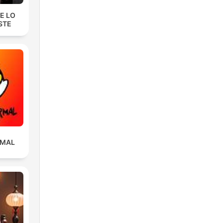
E LO
STE
RMAL