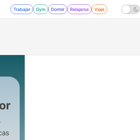
Trabajar
Gym
Dormir
Relajarse
Viaje
or
cas