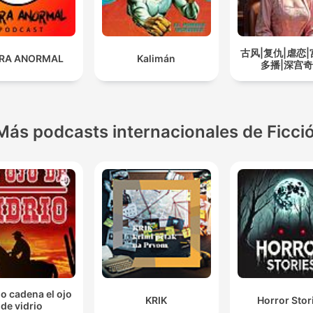
古风|复仇|虐恋|
RA ANORMAL
Kalimán
多播|深宫
Más podcasts internacionales de Ficci
io cadena el ojo
KRIK
Horror Stor
de vidrio