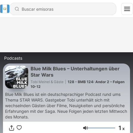
Podcasts
Blue Milk Blues – Unterhaltungen über
Star Wars
Tobi Meinel & Gäste
|
128 - BMB 124: Andor 2 – Folgen
10-12
Blue Milk Blues ist ein deutschsprachiger Podcast rund ums
Thema STAR WARS. Gastgeber Tobi unterhält sich mit
wechselnden Gästen über Filme, Neuigkeiten und persönliche
Erfahrungen mit der Saga. Neue Folgen jeden letzten Mittwoch
des Monats.
1
x
Volumen