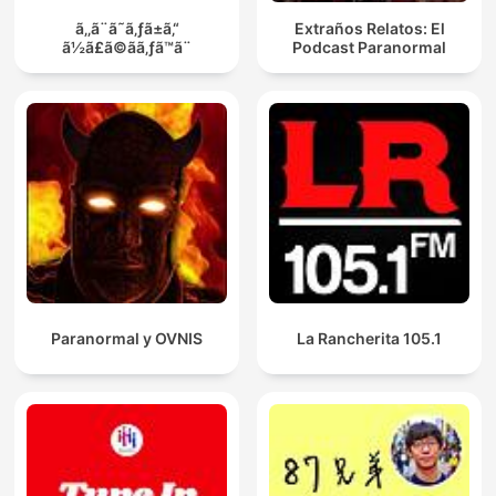
ã‚‚ã¨ã˜ã‚ƒã±ã‚“
Extraños Relatos: El
ã½ã£ã©ãã‚ƒã™ã¨
Podcast Paranormal
Paranormal y OVNIS
La Rancherita 105.1