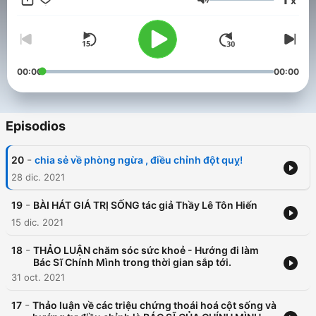
x
tranh luận đúng sai, không phải bài rao giảng lý thuyết, không
Volumen
đưa ra công thức hay lối mòn, không dựa vào sách vở, kiến
thức hay kinh nghiêm của mình hay một ai đó. -Quý vi hoặc
người nhà có thể
00:00
00:00
Episodios
-
20
chia sẻ về phòng ngừa , điều chỉnh đột quỵ!
28 dic. 2021
-
19
BÀI HÁT GIÁ TRỊ SỐNG tác giả Thầy Lê Tôn Hiến
15 dic. 2021
-
18
THẢO LUẬN chăm sóc sức khoẻ - Hướng đi làm
Bác Sĩ Chính Mình trong thời gian sắp tới.
31 oct. 2021
-
17
Thảo luận về các triệu chứng thoái hoá cột sống và