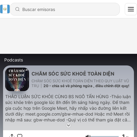
Podcasts
CHĂM SÓC SỨC KHOẺ TOÀN DIỆN
CHĂM SÓC SỨC KHOẺ TOÀN DIỆN THEO QUY LUẬT VŨ
TRỤ
|
20 - chia sẻ về phòng ngừa , điều chỉnh đột quỵ!
THẢO LUẬN SỨC KHỎE CÙNG BS NGÔ TẤN HÙNG -Thảo luận
sức khỏe trên google lúc 8h đến 9h sáng hàng ngày. Để tham
gia cuộc họp trên Google Meet, hãy nhấp vào đường liên kết
dưới đây: meet.google.com/gbw-mhue-dod Hoặc mở Meet rồi
nhập mã sau: gbw-mhue-dod -Quý vị có thể tham gia đặt câu
hỏi hoặc cùng lên màn hình để thảo luận tìm giải pháp cho
bệnh hay vấn đề sức khỏe của mình. -Thảo luận không phải
1