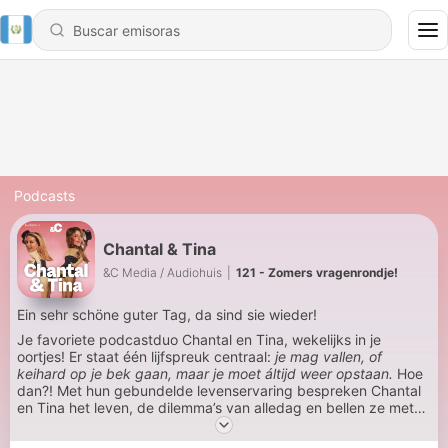
Podcasts
Chantal & Tina
&C Media / Audiohuis
|
121 - Zomers vragenrondje!
Ein sehr schöne guter Tag, da sind sie wieder!
Je favoriete podcastduo Chantal en Tina, wekelijks in je
oortjes! Er staat één lijfspreuk centraal:
je mag vallen, of
keihard op je bek gaan, maar je moet áltijd weer opstaan.
Hoe
dan?! Met hun gebundelde levenservaring bespreken Chantal
en Tina het leven, de dilemma’s van alledag en bellen ze met
BN’ers die blij zijn zodat jij daar ook blij van wordt. Viel Spaß!