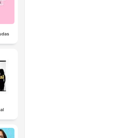
udas
al