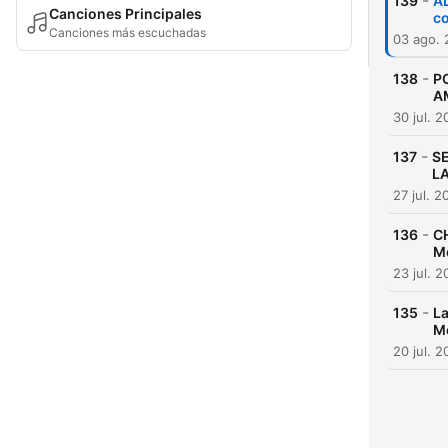
-
139
A
Canciones Principales
c
Canciones más escuchadas
03 ago.
-
138
P
A
30 jul. 
-
137
SE
LA
27 jul. 2
-
136
C
M
23 jul. 
-
135
L
M
20 jul. 