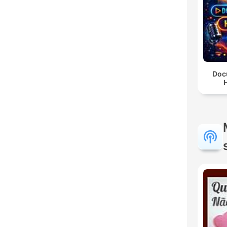
Doc
H