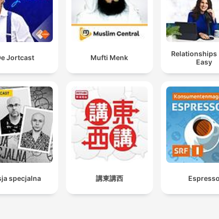
Relationships
e Jortcast
Mufti Menk
Easy
ja specjalna
講東講西
Espress