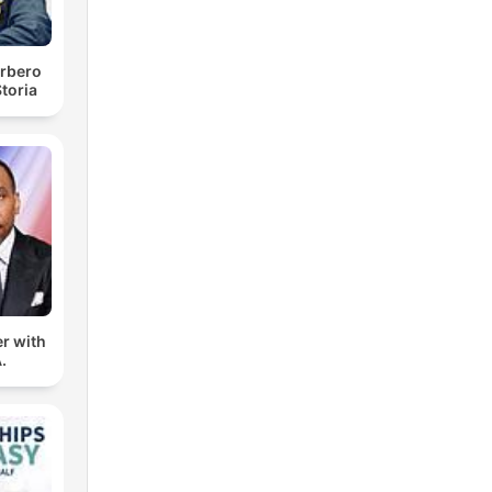
rbero
toria
er with
.