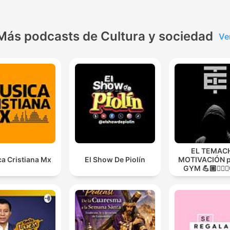
Más podcasts de Cultura y sociedad
Ve
EL TEMACH
a Cristiana Mx
El Show De Piolín
MOTIVACIÓN p
GYM 💪🏼🏋🏻‍♀
MODO GUER