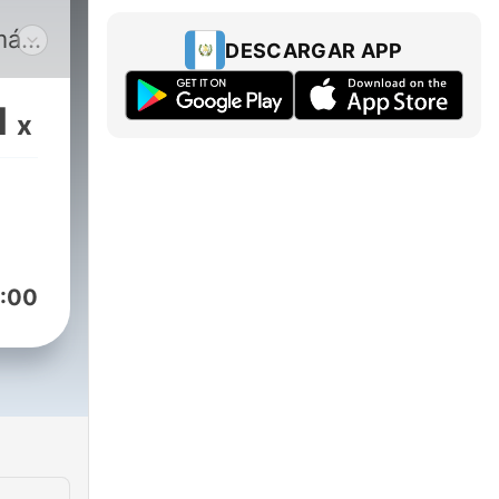
más
DESCARGAR APP
1
x
:00