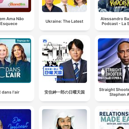
em Ama Não
Alessandro Ba
Ukraine: The Latest
Esquece
Podcast - La S
Straight Shoot
 dans l'air
安住紳一郎の日曜天国
Stephen A