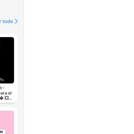
r todo
 -
ara el
🔱 💥
RA💥