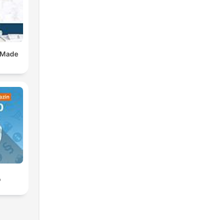
 Made
o