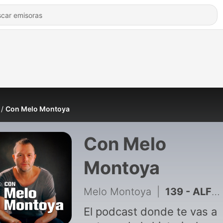
Con Melo Montoya
Con Melo
Montoya
Melo Montoya
|
139 - ALFREDO ADAME habla sobre las MAYORES POLÉMICAS de SU VIDA - con Melo Montoya
El podcast donde te vas a