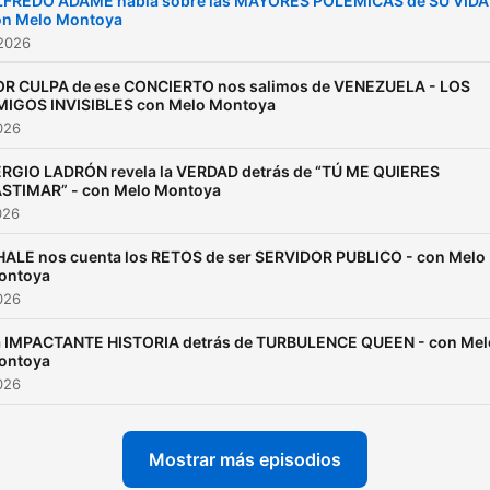
LFREDO ADAME habla sobre las MAYORES POLÉMICAS de SU VIDA
on Melo Montoya
 2026
OR CULPA de ese CONCIERTO nos salimos de VENEZUELA - LOS
MIGOS INVISIBLES con Melo Montoya
2026
RGIO LADRÓN revela la VERDAD detrás de “TÚ ME QUIERES
STIMAR” - con Melo Montoya
026
HALE nos cuenta los RETOS de ser SERVIDOR PUBLICO - con Melo
ontoya
2026
a IMPACTANTE HISTORIA detrás de TURBULENCE QUEEN - con Mel
ontoya
2026
Mostrar más episodios