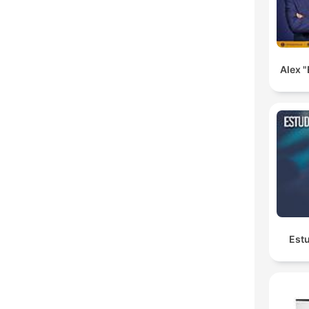
Alex "
Estu