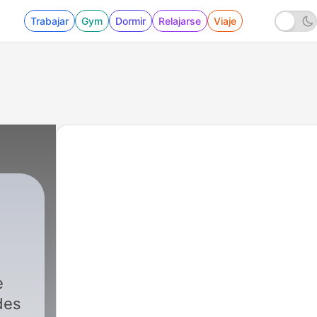
Trabajar
Gym
Dormir
Relajarse
Viaje
e
des