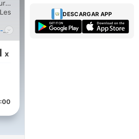
ur
 Les
DESCARGAR APP
-
s
1
x
:00