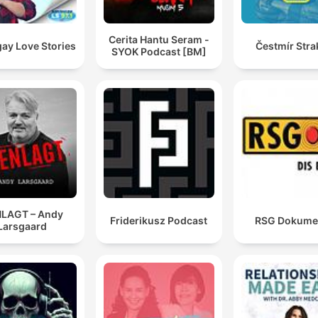
Cerita Hantu Seram -
ay Love Stories
Čestmír Stra
SYOK Podcast [BM]
LAGT – Andy
Friderikusz Podcast
RSG Dokume
Larsgaard