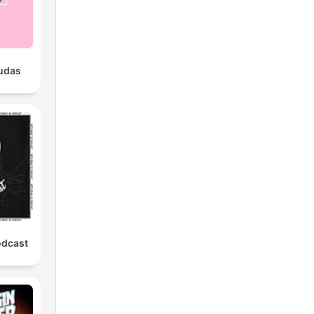
udas
odcast