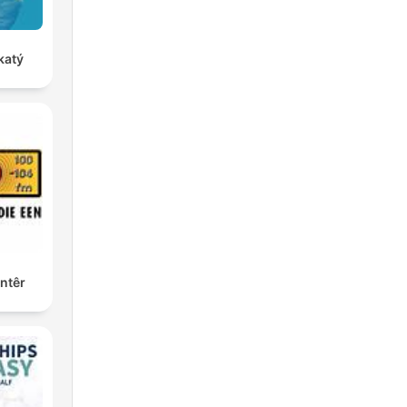
katý
ntêr