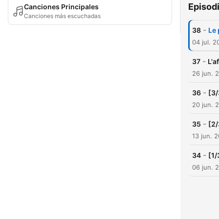
Episod
Canciones Principales
Canciones más escuchadas
-
38
Le 
04 jul. 
-
37
L'a
26 jun. 
-
36
[3/
20 jun. 
-
35
[2/
13 jun. 
-
34
[1/
06 jun. 