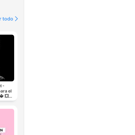
r todo
 -
ara el
🔱 💥
RA💥