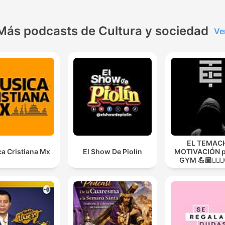
Más podcasts de Cultura y sociedad
Ve
EL TEMACH
a Cristiana Mx
El Show De Piolín
MOTIVACIÓN p
GYM 💪🏼🏋🏻‍♀
MODO GUER