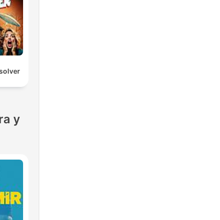
solver
ra y