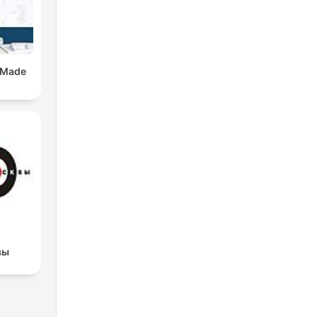
 Made
вы