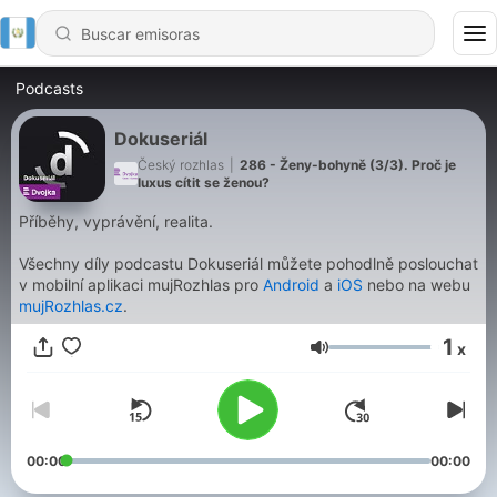
Podcasts
Dokuseriál
Český rozhlas
|
286 - Ženy-bohyně (3/3). Proč je
luxus cítit se ženou?
Příběhy, vyprávění, realita.
Všechny díly podcastu Dokuseriál můžete pohodlně poslouchat
v mobilní aplikaci mujRozhlas pro
Android
a
iOS
nebo na webu
mujRozhlas.cz
.
1
x
Volumen
00:00
00:00