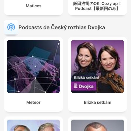
飯田浩司のOK! Cozy up！
Matices
Podcast【最新回のみ】
Podcasts de Český rozhlas Dvojka
Meteor
Blízká setkání