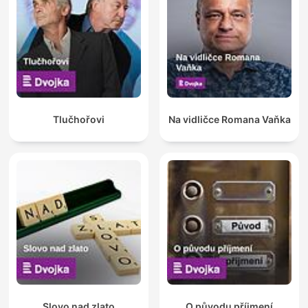
Tlučhořovi
Na vidličce Romana Vaňka
Slovo nad zlato
O původu příjmení