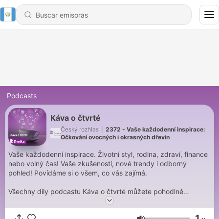
Podcasts
Káva o čtvrté
Český rozhlas
|
2372 - Vaše každodenní inspirace:
Očkování ovocných i okrasných dřevin
Vaše každodenní inspirace. Životní styl, rodina, zdraví, finance
nebo volný čas! Vaše zkušenosti, nové trendy i odborný
pohled! Povídáme si o všem, co vás zajímá.
Všechny díly podcastu Káva o čtvrté můžete pohodlně
poslouchat v mobilní aplikaci mujRozhlas pro
Android
a
iOS
nebo na webu
mujRozhlas.cz
.
1