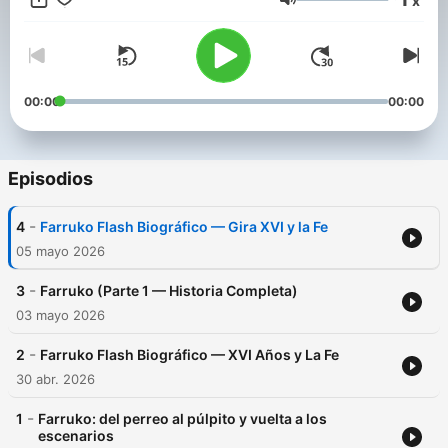
x
definieron su trayectoria: desde sus primeras colaboraciones
Volumen
con Daddy Yankee y Don Omar, hasta su transformación
espiritual que marcó un antes y después en su música.
Exploramos su evolución artística a través de álbumes icónicos
como "El Talento Del Bloque" y "Gangalee", su incursión en el
trap latino, y cómo logró fusionar el reggaetón tradicional con
00:00
00:00
sonidos innovadores que conquistaron las listas
internacionales. Analizamos sus controversias, su reinvención
personal y su impacto en la música latina contemporánea. Una
narrativa completa sobre el artista que redefinió los límit This
Episodios
content was created in partnership and with the help of
Artificial Intelligence AI.
-
4
Farruko Flash Biográfico — Gira XVI y la Fe
05 mayo 2026
-
3
Farruko (Parte 1 — Historia Completa)
03 mayo 2026
-
2
Farruko Flash Biográfico — XVI Años y La Fe
30 abr. 2026
-
1
Farruko: del perreo al púlpito y vuelta a los
escenarios