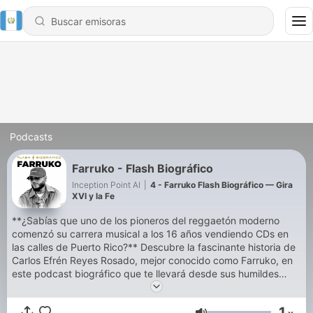
Podcasts
Farruko - Flash Biográfico
Inception Point AI
|
4 - Farruko Flash Biográfico — Gira
XVI y la Fe
**¿Sabías que uno de los pioneros del reggaetón moderno
comenzó su carrera musical a los 16 años vendiendo CDs en
las calles de Puerto Rico?** Descubre la fascinante historia de
Carlos Efrén Reyes Rosado, mejor conocido como Farruko, en
este podcast biográfico que te llevará desde sus humildes
inicios en Bayamón hasta convertirse en una superestrella
mundial del género urbano. Conoce los momentos clave que
1