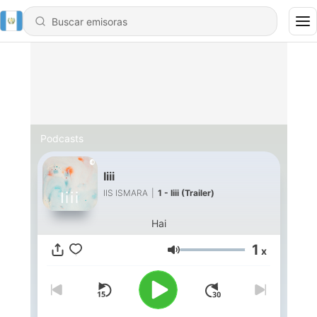
Podcasts
Iiii
IIS ISMARA
|
1 - Iiii (Trailer)
Hai
1
x
Volumen