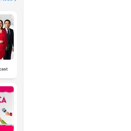
m
cast
o