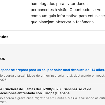
homologados para evitar danos
permanentes à visão. O conteúdo serve
como um guia informativo para entusiast
que planejam observar o fenômeno.
tulos
Anúncio Shopify
00:00:00
Introdução à Trinchera de Llamas
00:00:37
ios
Expectativa para o eclipse solar total
00:00:43
spaña se prepara para un eclipse solar total después de 114 años.
Entrevista com Telmo Fernández, Diretor do
O episódio aborda a proximidade de um eclipse solar total, destacando o impacto deste fenômeno astronômico na Península Ibérica. Com a participação de Telmo Fernández, diretor do Planetário de 
00:01:09
Planetário de Madrid
 2026
A mecânica do eclipse solar e a franja de
La Trinchera de Llamas del 02/08/2026 - Sánchez se va de
00:01:45
totalidade
vacaciones enfrentado con Europa y España
O episódio aborda a grave crise migratória em Ceuta e Me
Previsões de eclipses para os próximos anos
00:03:18
 2026