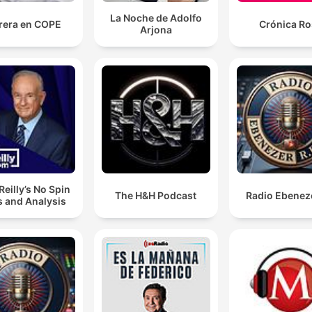
La Noche de Adolfo
rera en COPE
Crónica Ro
Arjona
Tem que utilizar o que chamamos de gafas de eclipse
que são umas gafas que têm uma proteção total e q
é o único que é, digamos, aconselhável para mirar o s
00:08:12 · A recomendação técnica sobre o único tipo de
equipamento seguro para a observação do fenômeno.
’Reilly’s No Spin
The H&H Podcast
Radio Ebenez
 and Analysis