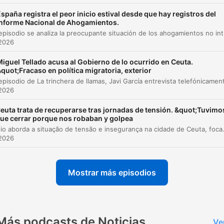
A inclinação orbital e a ocorrência de eclipses
spaña registra el peor inicio estival desde que hay registros del
00:03:49
Informe Nacional de Ahogamientos.
En este episodio se analiza la preocupante situación de los ahogamientos no intenci
Impactos do eclipse na fauna e flora
00:05:11
 2026
Dicas de observação e visibilidade no horizon
00:05:31
iguel Tellado acusa al Gobierno de lo ocurrido en Ceuta.
quot;Fracaso en política migratoria, exterior
O turismo de eclipses e o trabalho do Planetár
00:06:22
 2026
Segurança ocular e uso de óculos especiais
00:07:32
euta trata de recuperarse tras jornadas de tensión. &quot;Tuvimo
az clic en un capítulo para ir directamente a ese momento
ue cerrar porque nos robaban y golpea
O episódio aborda a situação de tensão e insegurança na cidade de Ceuta, focando no relato de Mari Carmen Díaz sobre o fluxo migratório e os impactos na vida dos res
acados
 2026
un eclipse se produz cuando deixamos de ver o sol, 
isso chamamos de eclipse de sol, Porque a luna se
Mostrar más episodios
interpõe entre o sol e nós.
00:01:45 · O especialista explica a definição científica básica
fenômeno de um eclipse solar.
Más podcasts de Noticias
Ve