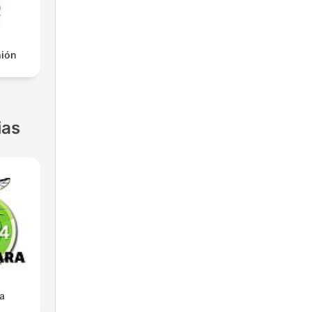
nión
ias
a