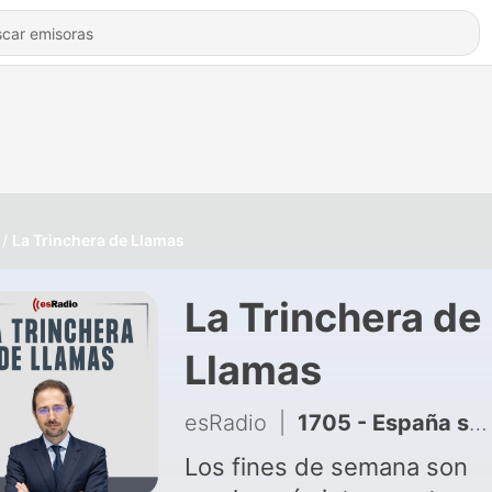
La Trinchera de Llamas
La Trinchera de
Llamas
esRadio
|
1705 - España se prepara para un eclipse solar total después de 114 años.
Los fines de semana son