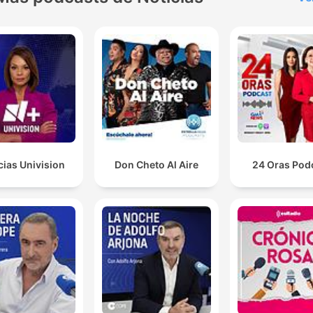
as suas condutas vêm reflexadas pelos cambios
também que se produzem na luminosidade, na
iluminação, etc.
00:05:17 · O diretor do Planetário descreve como o
comportamento dos animais é afetado pela mudança de luz
durante o eclipse.
se produzem umas oleadas como de vento, e os
animais, em alguns casos, têm atitudes anómalas co
cias Univision
Don Cheto Al Aire
24 Oras Pod
respeito ao seu comportamento normal de cada dia.
00:05:31 · O convidado detalha as alterações climáticas e
comportamentais imediatas causadas pela ocultação solar.
Mirar o sol é muito perigoso. Mirar durante um temp
prolongado, ou até segundos.
00:07:41 · Um alerta vital sobre os riscos de observar o sol
diretamente sem a proteção adequada.