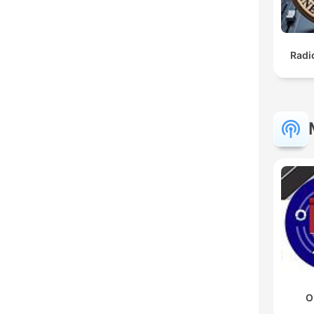
Radi
O