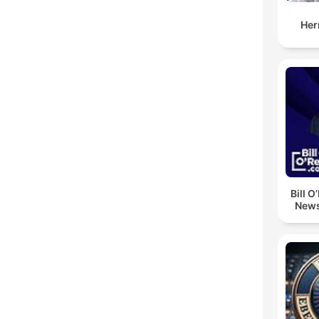
Her
Bill O
News