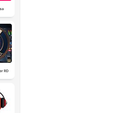
sa
,
ue
ol.
er RD