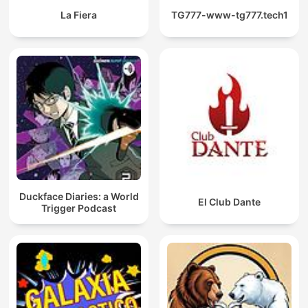
La Fiera
TG777-www-tg777.tech1
Duckface Diaries: a World
El Club Dante
Trigger Podcast