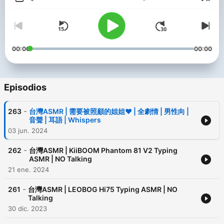
Volumen
00:00
00:00
Episodios
-
263
台灣ASMR | 需要被照顧的姐姐❤️ | 全劇情 | 男性向 |
音聲 | 耳語 | Whispers
03 jun. 2024
-
262
台灣ASMR | KiiBOOM Phantom 81 V2 Typing
ASMR | NO Talking
21 ene. 2024
-
261
台灣ASMR | LEOBOG Hi75 Typing ASMR | NO
Talking
30 dic. 2023