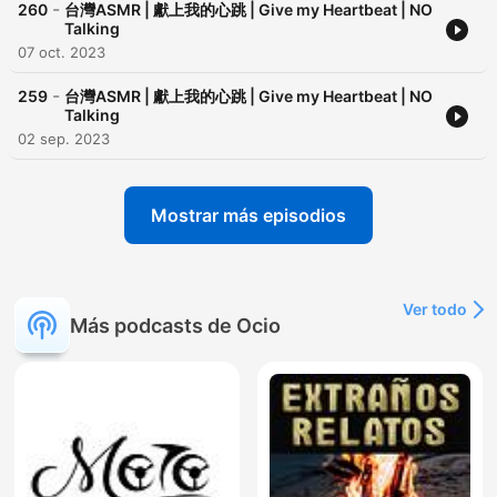
-
260
台灣ASMR | 獻上我的心跳 | Give my Heartbeat | NO
Talking
07 oct. 2023
-
259
台灣ASMR | 獻上我的心跳 | Give my Heartbeat | NO
Talking
02 sep. 2023
Mostrar más episodios
Ver todo
Más podcasts de Ocio