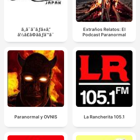
ã‚‚ã¨ã˜ã‚ƒã±ã‚“
Extraños Relatos: El
ã½ã£ã©ãã‚ƒã™ã¨
Podcast Paranormal
Paranormal y OVNIS
La Rancherita 105.1