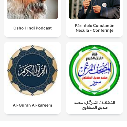
Părintele Constantin
Osho Hindi Podcast
Necula - Conferințe
المُصْحَـفْ المُـرَتَّـل: محمد
Al-Quran Al-kareem
صديق المنشاوي