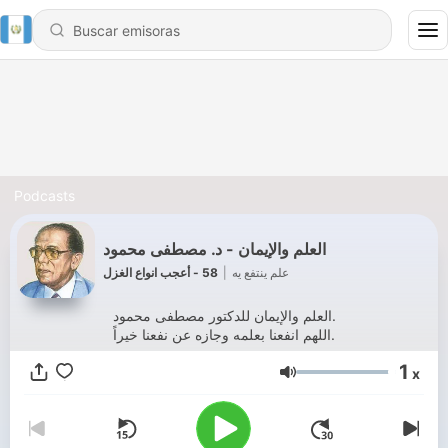
Podcasts
العلم والإيمان - د. مصطفى محمود
58 - أعجب انواع الغزل
|
علم ينتفع يه
العلم والإيمان للدكتور مصطفى محمود.
اللهم انفعنا بعلمه وجازه عن نفعنا خيراً.
1
x
Volumen