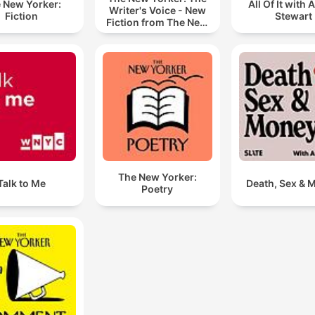
 New Yorker:
All Of It with 
Writer's Voice - New
Fiction
Stewart
Fiction from The New
Yorker
The New Yorker:
Talk to Me
Death, Sex & 
Poetry