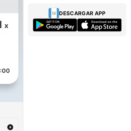
DESCARGAR APP
1
x
:00