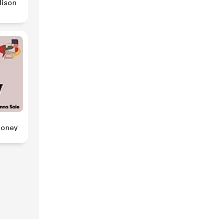
Alison
Money