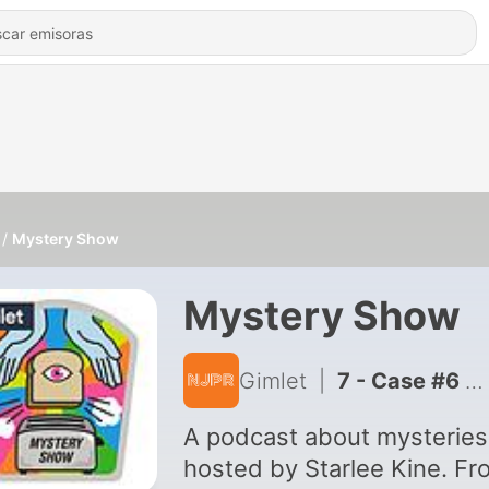
Mystery Show
Mystery Show
Gimlet
|
7 - Case #6 Kotter
A podcast about mysteries
hosted by Starlee Kine. Fr