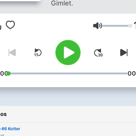
Gimlet.
Volumen
:00
00
ios
 #6 Kotter