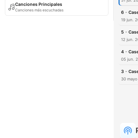
31 jul. 2
Canciones Principales
Canciones más escuchadas
-
6
Case
19 jun. 
-
5
Case
12 jun. 
-
4
Case
05 jun. 
-
3
Case
30 mayo