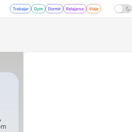
Trabajar
Gym
Dormir
Relajarse
Viaje
,
om