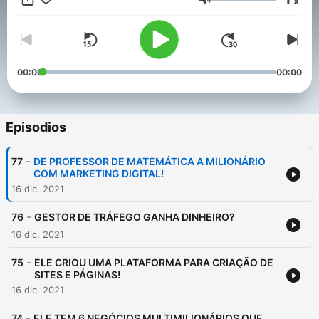
x
sucesso no mercado digital. Para isso eu reuni um time de
Volumen
especialistas para me ajudar a fazer o seu negócio digital ter
sucesso.
00:00
00:00
Episodios
-
77
DE PROFESSOR DE MATEMÁTICA A MILIONÁRIO
COM MARKETING DIGITAL!
16 dic. 2021
-
76
GESTOR DE TRÁFEGO GANHA DINHEIRO?
16 dic. 2021
-
75
ELE CRIOU UMA PLATAFORMA PARA CRIAÇÃO DE
SITES E PÁGINAS!
16 dic. 2021
-
74
ELE TEM 6 NEGÓCIOS MULTIMILIONÁRIOS QUE