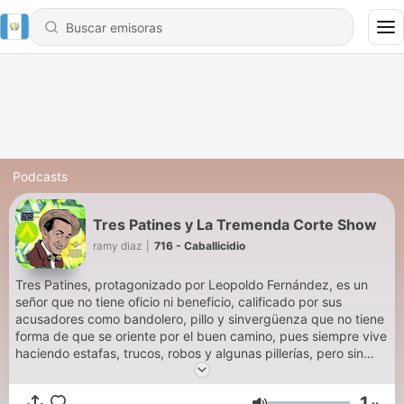
Podcasts
Tres Patines y La Tremenda Corte Show
ramy diaz
|
716 - Caballicidio
Tres Patines, protagonizado por Leopoldo Fernández, es un
señor que no tiene oficio ni beneficio, calificado por sus
acusadores como bandolero, pillo y sinvergüenza que no tiene
forma de que se oriente por el buen camino, pues siempre vive
haciendo estafas, trucos, robos y algunas pillerías, pero sin
llegar nunca a cometer delitos mayores. Sus hurtos consisten
en robo de dinero, animales domésticos y artículos comestibles
1