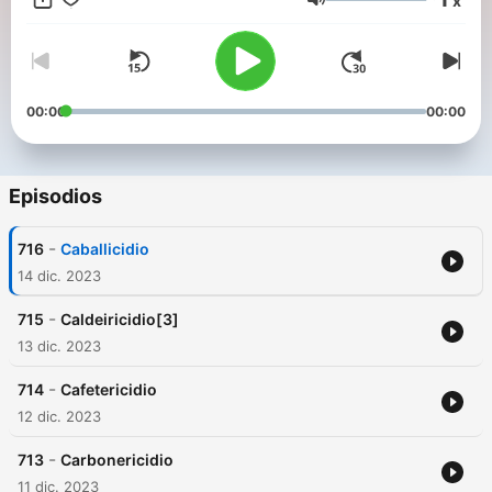
x
en algún establecimiento de alimentos; también se dedica a
Volumen
ser recaudador de apuestas clandestinas de lotería
(apuntaciones) y se vale de estafas o engaños para recibir
algún Support this podcast:
https://anchor.fm/pedro-
santos887/support
00:00
00:00
Episodios
-
716
Caballicidio
14 dic. 2023
-
715
Caldeiricidio[3]
13 dic. 2023
-
714
Cafetericidio
12 dic. 2023
-
713
Carbonericidio
11 dic. 2023