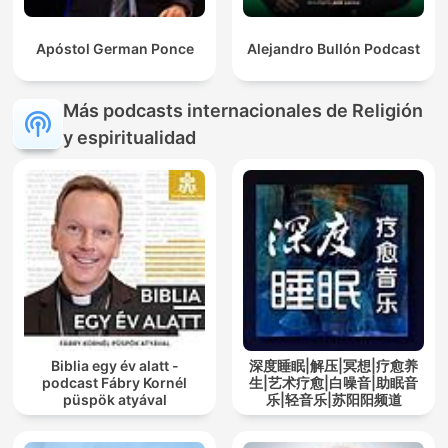
Apóstol German Ponce
Alejandro Bullón Podcast
Más podcasts internacionales de Religión
y espiritualidad
Biblia egy év alatt -
深度睡眠|解压|冥想|疗愈养
podcast Fábry Kornél
生|艺术疗愈|白噪音|助眠音
püspök atyával
乐|轻音乐|苏阳阳频道