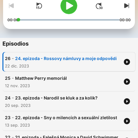
00:00
00:00
Episodios
-
26
24. epizoda - Rossovy námluvy a moje odpovědi
22 dic. 2023
-
25
Matthew Perry memoriál
12 nov. 2023
-
24
23. epizoda - Narodil se kluk a za kolik?
20 sep. 2023
-
23
22. epizoda - Sny o milencích a sexuální zletilost
13 sep. 2023
-
22
21. epizoda - Falešná Monica a David Schwimmer