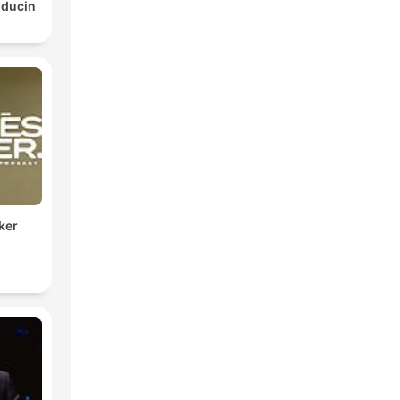
lducin
ker