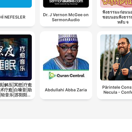
ฟังธรรมะก่อนน
Dr. J Vernon McGee on
Hİ NEFESLER
ชอบนอนฟังธรร
SermonAudio
หลับ จ
眠|解压|冥想|疗愈
Părintele Cons
艺术疗愈|白噪音|助
Abdullahi Abba Zaria
Necula - Conf
|轻音乐|苏阳阳频
道