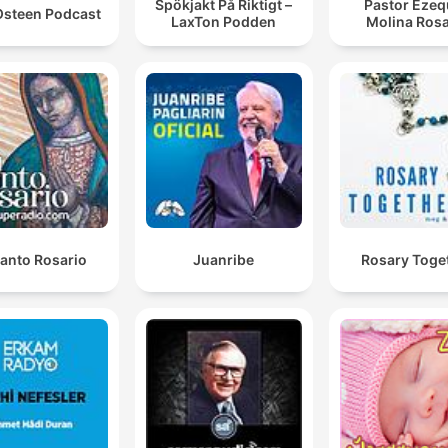
Spökjakt På Riktigt –
Pastor Ezeq
Osteen Podcast
LaxTon Podden
Molina Rosa
Santo Rosario
Juanribe
Rosary Toge