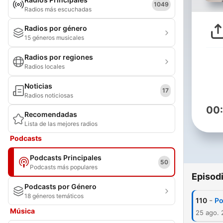
1049
Radios más escuchadas
Radios por género
15 géneros musicales
Radios por regiones
Radios locales
Noticias
17
Radios noticiosas
00
Recomendadas
Lista de las mejores radios
Podcasts
Podcasts Principales
50
Podcasts más populares
Episod
Podcasts por Género
18 géneros temáticos
-
110
Po
Música
25 ago.