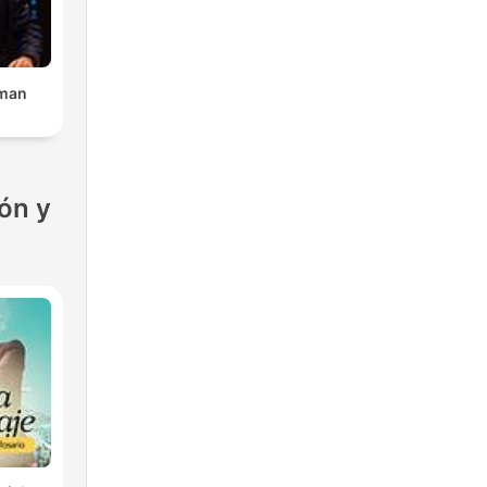
rman
ón y