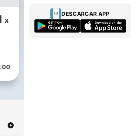
DESCARGAR APP
1
x
:00