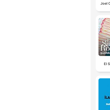
Joel 
El 