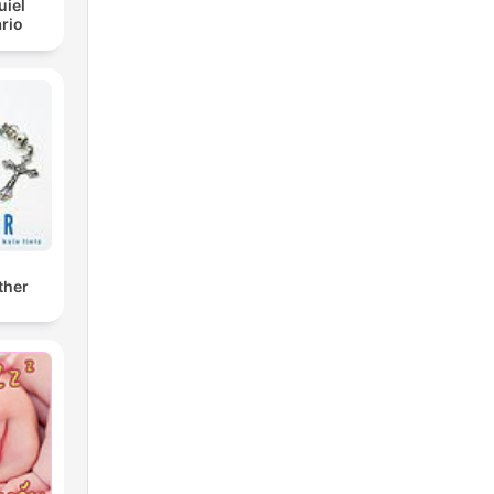
uiel
rio
ther