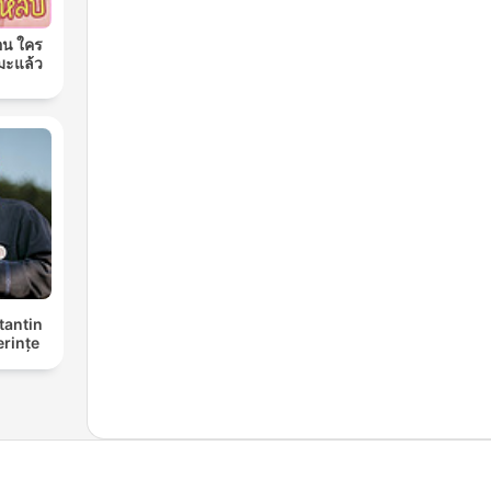
อน ใคร
มะแล้ว
tantin
erințe