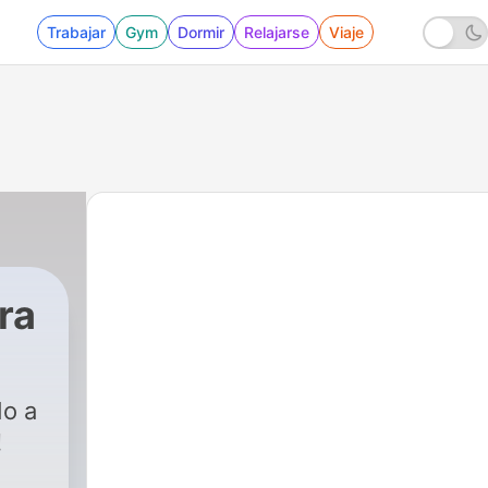
Trabajar
Gym
Dormir
Relajarse
Viaje
ra
do a
!