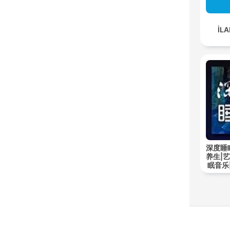
İLA
深度睡
养生|
眠音乐