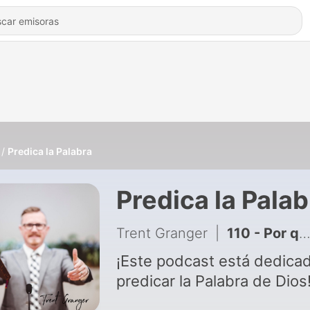
Predica la Palabra
Predica la Palab
Trent Granger
|
110 - Por qué es mejor que Jesús se vaya
¡Este podcast está dedica
predicar la Palabra de Dios