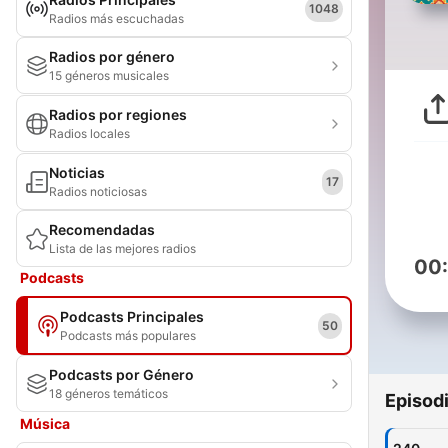
1048
Radios más escuchadas
Radios por género
15 géneros musicales
Radios por regiones
Radios locales
Noticias
17
Radios noticiosas
Recomendadas
Lista de las mejores radios
00
Podcasts
Podcasts Principales
50
Podcasts más populares
Podcasts por Género
18 géneros temáticos
Episod
Música