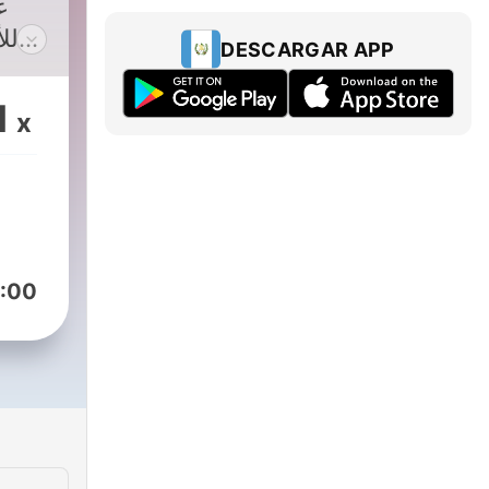
ع
لل
DESCARGAR APP
عل
1
x
وا
:00