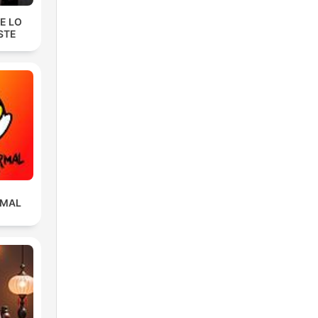
E LO
STE
RMAL