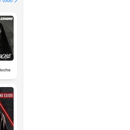
r todo
 Noche