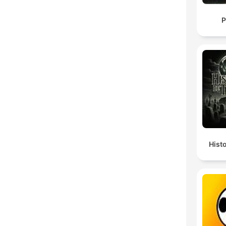
P
Hist