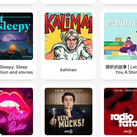
Sleepy: Sleep
碧听的故事 | Let B
kaliman
tion and stories
You A Sto