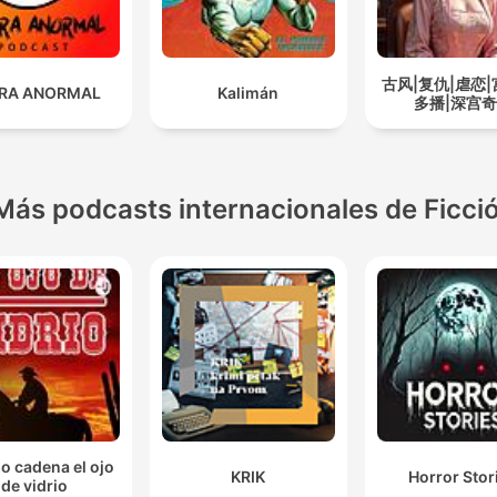
古风|复仇|虐恋|
RA ANORMAL
Kalimán
多播|深宫
Más podcasts internacionales de Ficci
io cadena el ojo
KRIK
Horror Stor
de vidrio