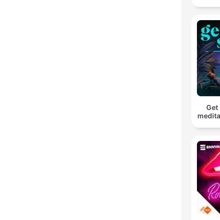
Get 
medita