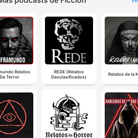
Más podcasts de Ficción
Ve
amundo Relatos
REDE (Relatos
Relatos de la
De Terror
Desclasificados)