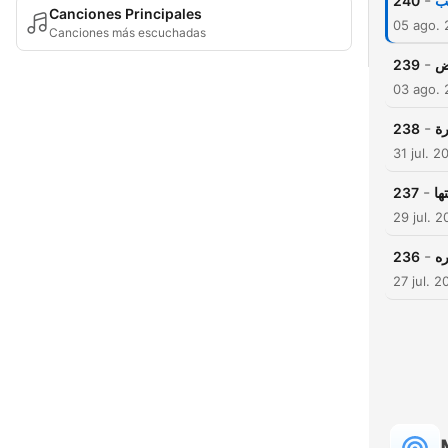
-
240
Canciones Principales
05 ago.
Canciones más escuchadas
-
239
03 ago.
-
238
31 jul. 2
-
237
29 jul. 
-
236
27 jul. 2