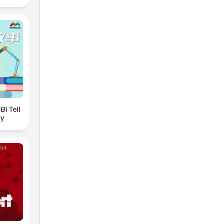
I Tell
ry