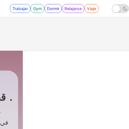
Trabajar
Gym
Dormir
Relajarse
Viaje
240 - متجر الكعك للديناصور المنقط 6: أذنا الأرنب
في 