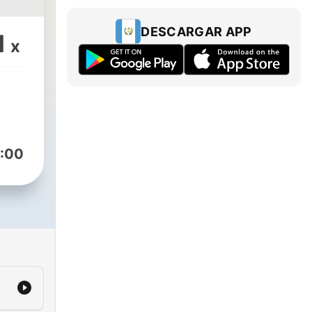
DESCARGAR APP
1
x
:00