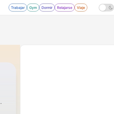
Trabajar
Gym
Dormir
Relajarse
Viaje
.