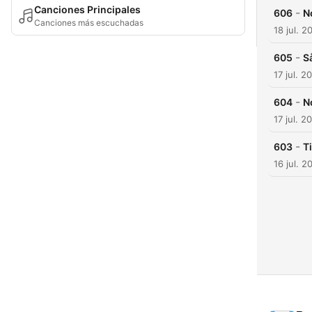
Canciones Principales
-
606
N
Canciones más escuchadas
18 jul. 2
-
605
S
17 jul. 2
-
604
N
17 jul. 2
-
603
T
16 jul. 2