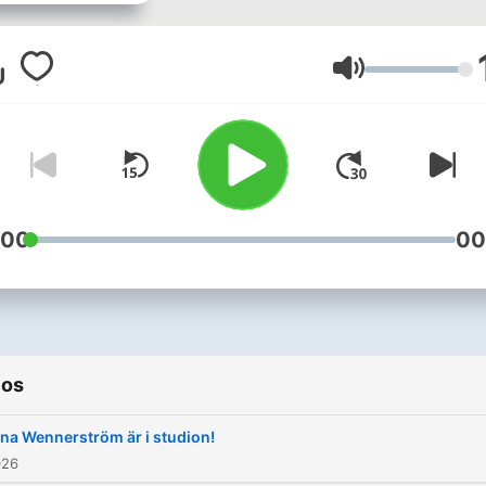
Volumen
:00
00
ios
ina Wennerström är i studion!
026