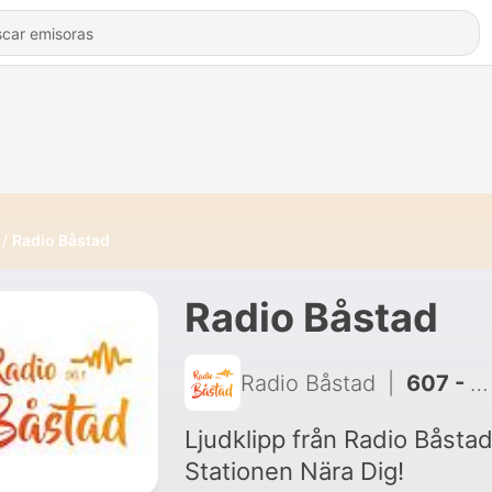
Radio Båstad
Radio Båstad
Radio Båstad
|
607 - Nina Wennerström är i studion!
Ljudklipp från Radio Båstad
Stationen Nära Dig!