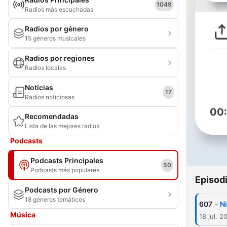
1049
Radios más escuchadas
Radios por género
15 géneros musicales
Radios por regiones
Radios locales
Noticias
17
Radios noticiosas
00
Recomendadas
Lista de las mejores radios
Podcasts
Podcasts Principales
50
Podcasts más populares
Episod
Podcasts por Género
18 géneros temáticos
-
607
N
Música
18 jul. 2