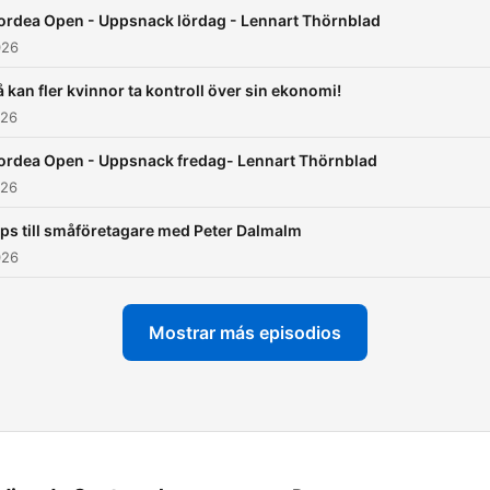
ordea Open - Uppsnack lördag - Lennart Thörnblad
026
å kan fler kvinnor ta kontroll över sin ekonomi!
026
ordea Open - Uppsnack fredag- Lennart Thörnblad
026
ips till småföretagare med Peter Dalmalm
026
Mostrar más episodios