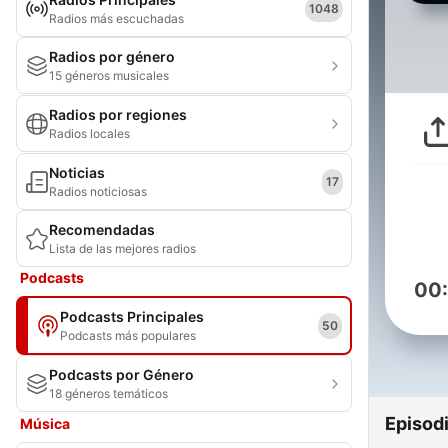
1048
Radios más escuchadas
Radios por género
15 géneros musicales
Radios por regiones
Radios locales
Noticias
17
Radios noticiosas
Recomendadas
Lista de las mejores radios
Podcasts
00
Podcasts Principales
50
Podcasts más populares
Podcasts por Género
18 géneros temáticos
Episod
Música