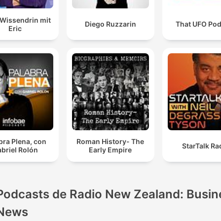
Wissendrin mit
Diego Ruzzarin
That UFO Pod
Eric
bra Plena, con
Roman History- The
StarTalk Ra
briel Rolón
Early Empire
Podcasts de Radio New Zealand: Busin
News