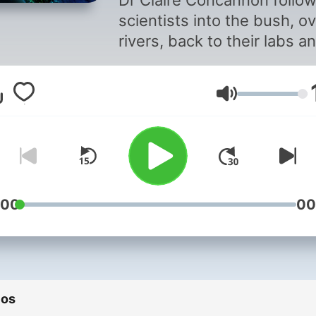
Dr Claire Concannon follo
scientists into the bush, o
rivers, back to their labs a
many places in-between t
cover the most fascinating
Volumen
research being done in
Aotearoa New Zealand.
:00
00
ios