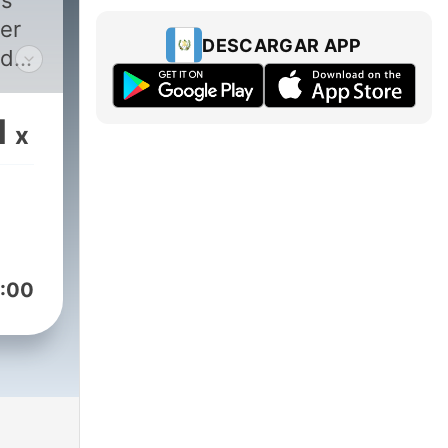
ws
ver
DESCARGAR APP
nd
o
1
x
:00