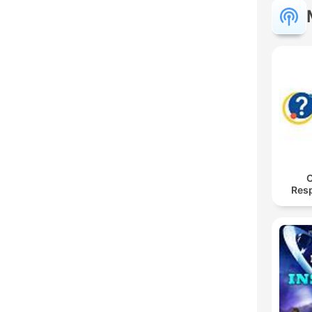
O
Res