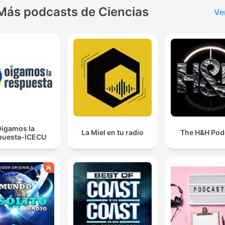
Más podcasts de Ciencias
Ve
igamos la
La Miel en tu radio
The H&H Pod
puesta-ICECU