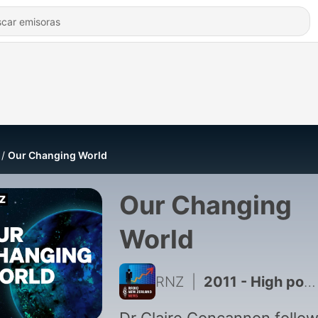
Our Changing World
Our Changing
World
RNZ
|
2011 - High powered magnets, and making steel with hydrogen