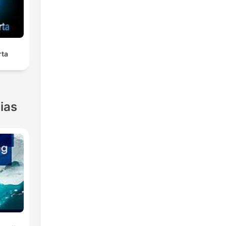
rta
ias