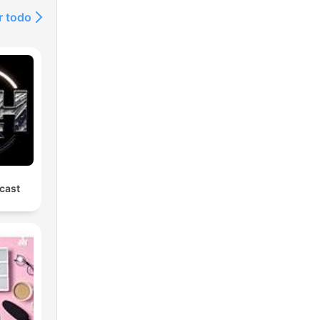
r todo
cast