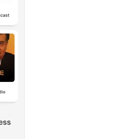
cast
dio
ess