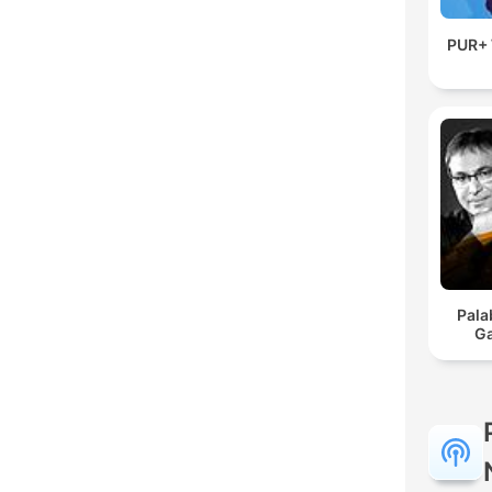
PUR+ 
Pala
Ga