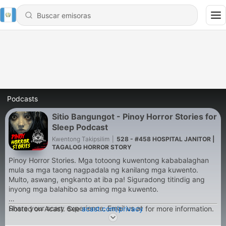
Podcasts
Sitio Bangungot - Pinoy Horror Stories for
Sleep Podcast
Kwentong Takipsilim
|
528 - #458 HOSPITAL JANITOR |
TAGALOG HORROR STORY
Pinoy Horror Stories. Mga totoong kuwentong kababalaghan
mula sa mga taong nagpadala ng kanilang mga kuwento.
Multo, aswang, engkanto at iba pa! Siguradong titindig ang
inyong mga balahibo sa aming mga kuwento.
Share your scary experience. Email us at
Hosted on Acast. See
acast.com/privacy
for more information.
stories@kwentongtakipsilim.com