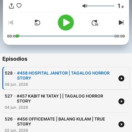
1
x
Tagalog horror stories. Sitio bangungot / Kwentong Takipsilim.
Volumen
#pampatuloghorrorstories #tagaloghorrorstories
#tagalogstories
00:00
00:00
Episodios
-
528
#458 HOSPITAL JANITOR | TAGALOG HORROR
STORY
08 jun. 2026
-
527
#457 KABIT NI TATAY | | TAGALOG HORROR
STORY
04 jun. 2026
-
526
#456 OFFICEMATE | BALANG KULAM | TRUE
STORY
02 jun. 2026