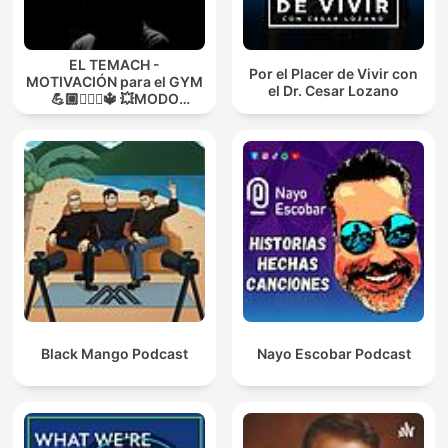
EL TEMACH -
Por el Placer de Vivir con
MOTIVACIÓN para el GYM
el Dr. Cesar Lozano
💪🏼🏋🏻‍♀🔱 💥MODO
GUERRA💥
Black Mango Podcast
Nayo Escobar Podcast