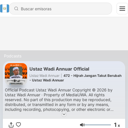
Podcasts
Ustaz Wadi Annuar Official
Ustaz Wadi Annuar
|
472 - Hijrah Jangan Takut Berubah
- Ustaz Wadi Annuar
Official Podcast Ustaz Wadi Annuar Copyright © 2026 by
Ustaz Wadi Annuar · Property of MediaUWA. All rights
reserved. No part of this production may be reproduced,
distributed, or transmitted in any form or by any means,
including recording, photocopying, or other electronic or
mechanical methods, without the prior written permission of
the production.
1
x
Volumen