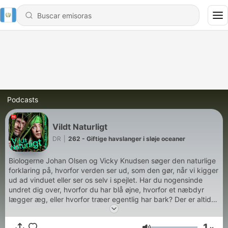
Podcasts
Vildt Naturligt
DR
|
262 - Giftige havslanger i sløje oceaner
Biologerne Johan Olsen og Vicky Knudsen søger den naturlige
forklaring på, hvorfor verden ser ud, som den gør, når vi kigger
ud ad vinduet eller ser os selv i spejlet. Har du nogensinde
undret dig over, hvorfor du har blå øjne, hvorfor et næbdyr
lægger æg, eller hvorfor træer egentlig har bark? Der er altid
en naturlig forklaring og ikke mindst en god historie bag, som
de to biologer brænder for at fortælle. vildtnaturligt@dr.dk
Hør
1