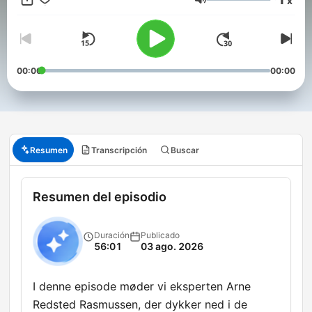
x
flere afsnit i DR Lyd
Volumen
00:00
00:00
Resumen
Transcripción
Buscar
Resumen del episodio
Duración
Publicado
56:01
03 ago. 2026
I denne episode møder vi eksperten Arne
Redsted Rasmussen, der dykker ned i de