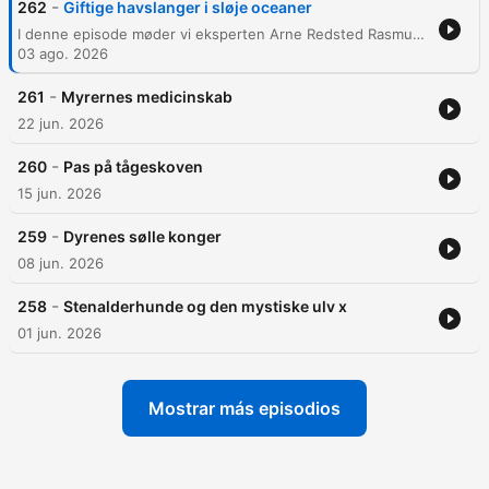
-
262
Giftige havslanger i sløje oceaner
I denne episode møder vi eksperten Arne Redsted Rasmussen, der dykker ned i de fascinerende og komplekse livsformer hos havslanger. Episoden udforsker deres unikke biologiske tilpasninger, fra flade haler til ekstreme evner til at holde vejret, samt den videnskabelige brug af DNA-analyse til at forstå deres evolutionære historie. Samtalen bevæger sig fra de biologiske detaljer om gift og jagtmetoder til de store globale udfordringer. Vi diskuterer trusler som plastikforurening, overfiskeri og klimaforandringer, der påvirker havslangerne som vigtige indikatorarter for økosystemets sundhed, og afsluttes med et blik på biodiversitetens betydning for menneskehedens fremtid.
03 ago. 2026
-
261
Myrernes medicinskab
22 jun. 2026
-
260
Pas på tågeskoven
15 jun. 2026
-
259
Dyrenes sølle konger
08 jun. 2026
-
258
Stenalderhunde og den mystiske ulv x
01 jun. 2026
Mostrar más episodios