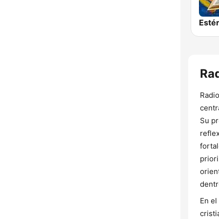
Rad
Radio
centr
Su pr
refle
forta
prior
orien
dentr
En el
crist