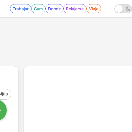
Trabajar
Gym
Dormir
Relajarse
Viaje
0