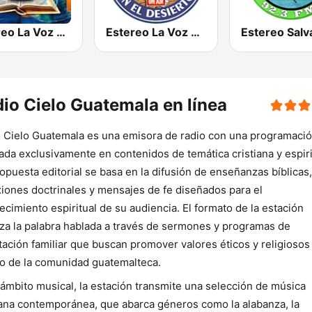
Estéreo La Voz De Dios
Estereo La Voz En El Desierto
Estereo Salv
io Cielo Guatemala en línea
 Cielo Guatemala es una emisora de radio con una programaci
ada exclusivamente en contenidos de temática cristiana y espiri
opuesta editorial se basa en la difusión de enseñanzas bíblicas,
xiones doctrinales y mensajes de fe diseñados para el
lecimiento espiritual de su audiencia. El formato de la estación
iza la palabra hablada a través de sermones y programas de
tación familiar que buscan promover valores éticos y religiosos
o de la comunidad guatemalteca.
 ámbito musical, la estación transmite una selección de música
iana contemporánea, que abarca géneros como la alabanza, la