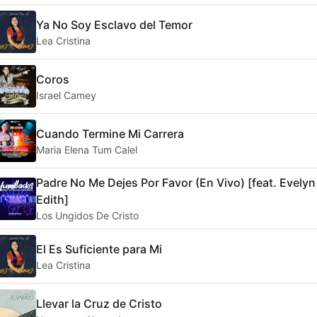
Ya No Soy Esclavo del Temor
Lea Cristina
Coros
Israel Camey
Cuando Termine Mi Carrera
Maria Elena Tum Calel
Padre No Me Dejes Por Favor (En Vivo) [feat. Evelyn
Edith]
Los Ungidos De Cristo
El Es Suficiente para Mi
Lea Cristina
Llevar la Cruz de Cristo