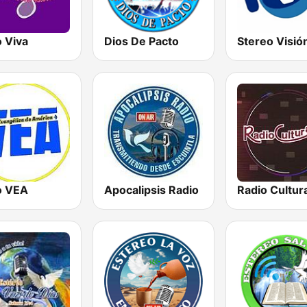
 Viva
Dios De Pacto
o VEA
Apocalipsis Radio