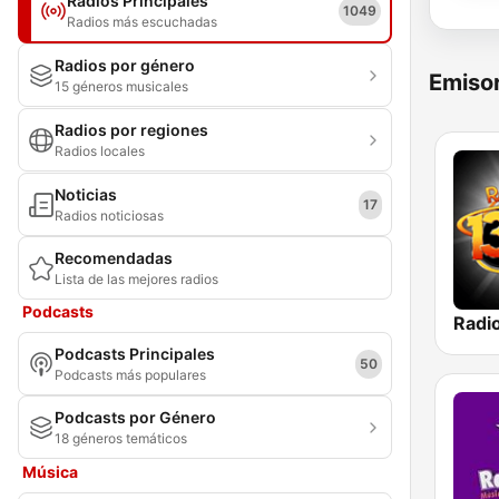
Radios Principales
1049
Radios más escuchadas
Radios por género
Emisor
15 géneros musicales
Radios por regiones
Radios locales
Noticias
17
Radios noticiosas
Recomendadas
Lista de las mejores radios
Podcasts
Podcasts Principales
50
Podcasts más populares
Podcasts por Género
18 géneros temáticos
Música