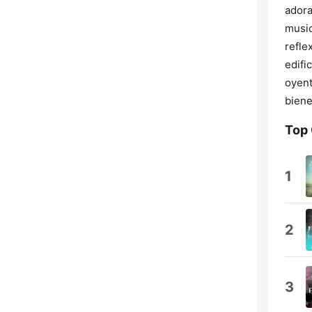
adora
music
refle
edifi
oyent
biene
Top
1
2
3