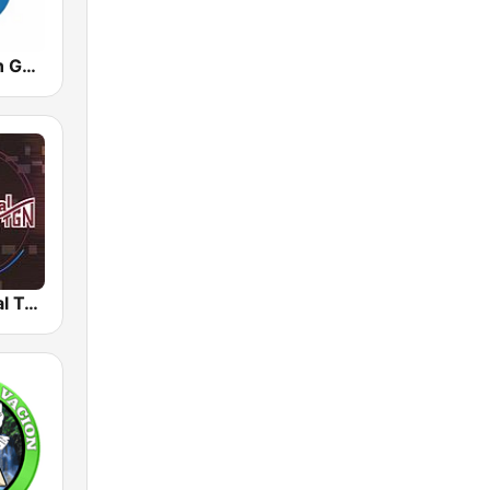
Stereo Visión Guatemala
Radio Cultural TGN