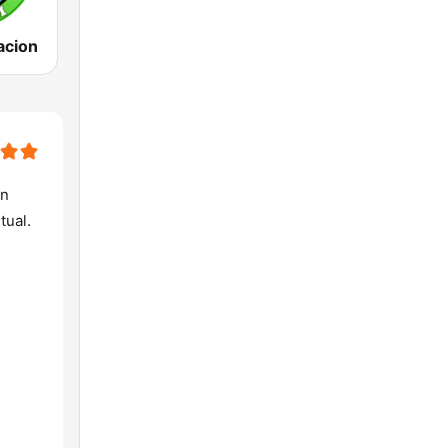
acion
ón
tual.