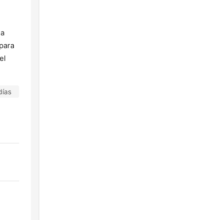
la
para
el
días