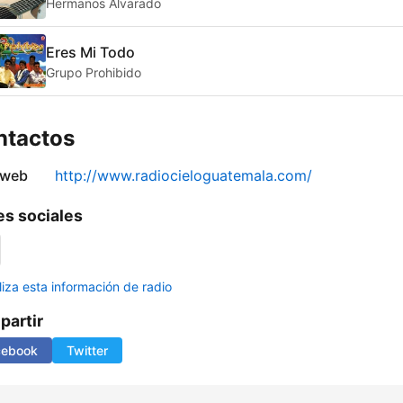
Hermanos Alvarado
Eres Mi Todo
Grupo Prohibido
ntactos
 web
http://www.radiocieloguatemala.com/
s sociales
liza esta información de radio
artir
cebook
Twitter