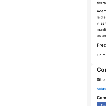
tierra
Ademá
la di
y las
manti
es un
Frec
Chim
Co
Sitio
Actua
Comp
Fa