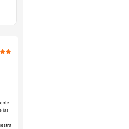
gente
e las
uestra