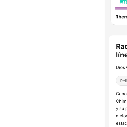
Rhem
Ra
lín
Dios
Rel
Conoc
Chima
y su 
melod
estac