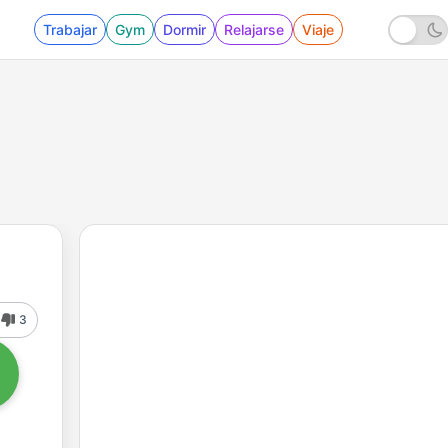
Trabajar
Gym
Dormir
Relajarse
Viaje
3