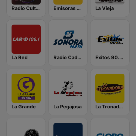
Radio Cultural TGN
Emisoras Unidas
La Vieja
La Red
Radio Cadena Sonora
Exitos 90.9 FM
La Grande
La Pegajosa
La Tronadora