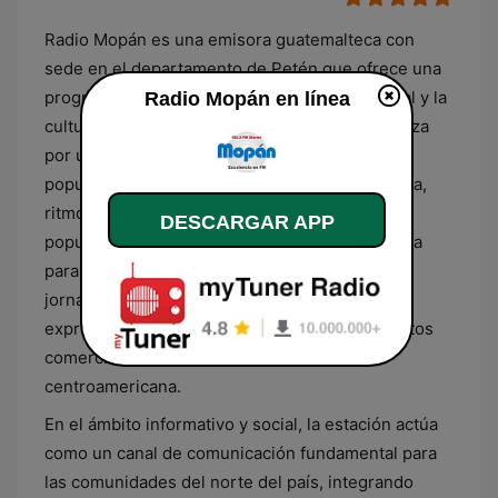
Radio Mopán es una emisora guatemalteca con
sede en el departamento de Petén que ofrece una
programación centrada en la identidad regional y la
Radio Mopán en línea
cultura local. Su selección musical se caracteriza
por una mezcla de géneros tradicionales y
populares, donde destaca la música de marimba,
ritmos tropicales, cumbias y baladas de corte
DESCARGAR APP
popular. Esta combinación sonora está diseñada
para acompañar a la audiencia durante toda la
jornada, manteniendo un equilibrio entre las
expresiones folclóricas de Guatemala y los éxitos
comerciales que resuenan en el área
centroamericana.
En el ámbito informativo y social, la estación actúa
como un canal de comunicación fundamental para
las comunidades del norte del país, integrando