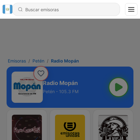
Emisoras
Petén
Radio Mopán
Radio Mopán
Petén - 105.3 FM