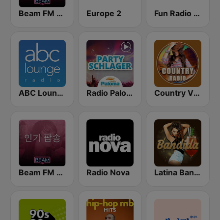
Beam FM - Adult Hits
Europe 2
Fun Radio FRANCE
ABC Lounge Jazz
Radio Paloma Partyschlager
Country Vibes
Beam FM - 취향저격 감각 팝송
Radio Nova
Latina Bandida!