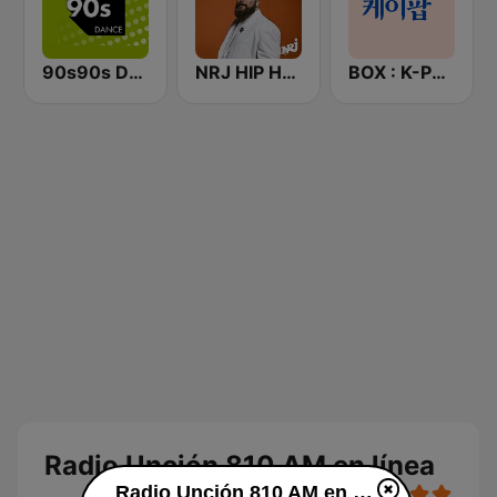
90s90s Dance
NRJ HIP HOP RNB HITS
BOX : K-POP 케이팝
Radio Unción 810 AM en línea
Radio Unción 810 AM en línea