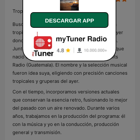
Tropical del recuerdo y géneros similares
DESCARGAR APP
Buscaba crear un espacio dedicado a la música
tropical del recuerdo, y fue en Canciones del Ayer
donde conocí al DJ, a quien le compartí mi idea.
Juntos dimos vida a
Retropicales
, un proyecto que
nació en octubre de 2009 a través de Retro Hits
Radio (Guatemala). El nombre y la selección musical
fueron idea suya, eligiendo con precisión canciones
tropicales y gruperas del ayer.
Con el tiempo, incorporamos versiones actuales
que conservan la esencia retro, fusionando lo mejor
del pasado con un aire renovado. Durante varios
años, trabajamos en la producción del programa: él
con la música y yo en la conducción, producción
general y transmisión.