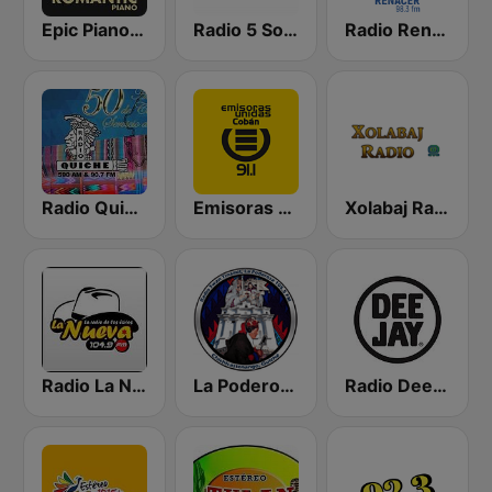
Epic Piano - ROMANTIC PIANO
Radio 5 Sololá
Radio Renacer 98.3 FM
Radio Quiche 90.7 FM
Emisoras unidas Cobán 91.1 FM
Xolabaj Radio
Radio La Nueva 104.9 FM
La Poderosa de Chichi
Radio Deejay