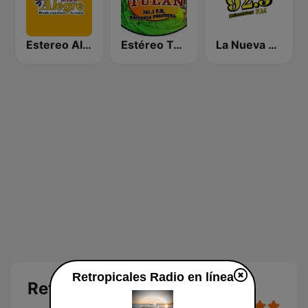
Estereo Alegre
Estéreo Tulán
La Nueva Se Pega 92.3 FM
Retropicales Radio en línea
Retropicales Radio en línea