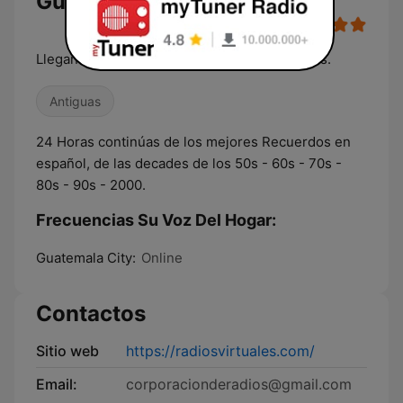
Guatemala en vivo
Llegando A Los Más Íntimo De Tus Recuerdos.
Antiguas
24 Horas continúas de los mejores Recuerdos en
español, de las decades de los 50s - 60s - 70s -
80s - 90s - 2000.
Frecuencias Su Voz Del Hogar:
Guatemala City:
Online
Contactos
Sitio web
https://radiosvirtuales.com/
Email:
corporacionderadios@gmail.com