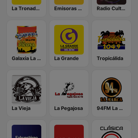
La Tronadora
Emisoras Unidas
Radio Cultural TGN
Galaxia La Picosa
La Grande
Tropicálida
La Vieja
La Pegajosa
94FM La Marca