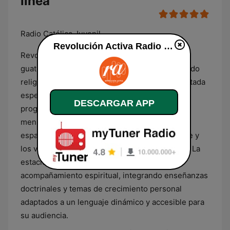
línea
Radio Católica Juvenil
Revolución Activa Radio en línea
Revolución Activa Radio es una emisora
guatemalteca dedicada a la difusión de contenido
religioso desde una perspectiva católica, orientada
específicamente hacia el público juvenil. Su
DESCARGAR APP
programación se centra en la transmisión de
mensajes espirituales, reflexiones cristianas y
espacios de oración que buscan fortalecer la fe y
los valores éticos en las nuevas generaciones. La
estación actúa como una plataforma de
acompañamiento espiritual, integrando enseñanzas
doctrinales y temas de crecimiento personal
adaptados a un lenguaje dinámico y accesible para
su audiencia.