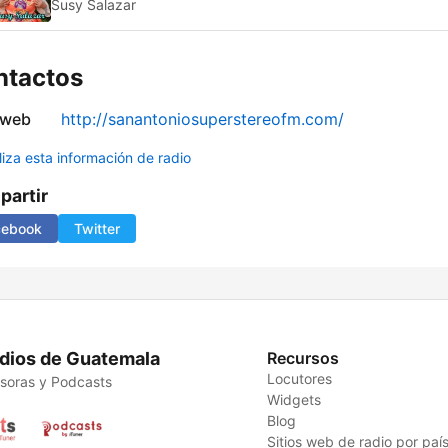
Susy Salazar
ntactos
 web
http://sanantoniosuperstereofm.com/
liza esta información de radio
artir
cebook
Twitter
dios de Guatemala
Recursos
Locutores
soras y Podcasts
Widgets
Blog
Sitios web de radio por paí