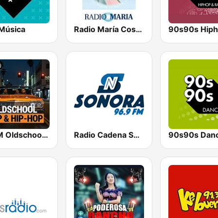
Música
Radio María Costa Rica
bigFM Oldschool Rap & Hip-Hop
Radio Cadena Sonora
90s90s Dan