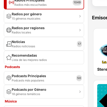
Radios Principales
1049
Radios más escuchadas
Radios por género
Emisor
15 géneros musicales
Radios por regiones
Radios locales
Noticias
17
Radios noticiosas
Recomendadas
Lista de las mejores radios
Podcasts
Podcasts Principales
50
Podcasts más populares
Podcasts por Género
18 géneros temáticos
Música