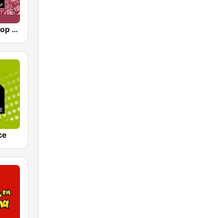
90s90s Hiphop & Rap
ce