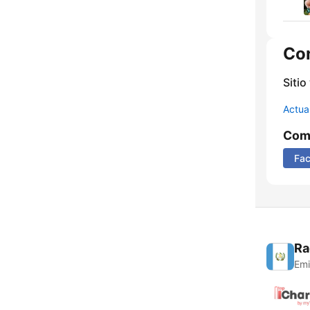
Co
Sitio
Actua
Comp
Fa
Ra
Emi