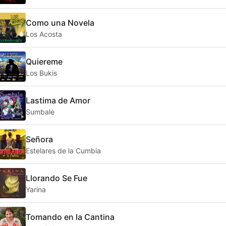
Como una Novela
Los Acosta
Quiereme
Los Bukis
Lastima de Amor
Sumbale
Señora
Estelares de la Cumbia
Llorando Se Fue
Yarina
Tomando en la Cantina