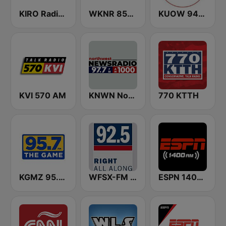
KIRO Radio 97.3
WKNR 850 ESPN Cleveland
KUOW 94.9 FM
KVI 570 AM
KNWN Northwest News Radio
770 KTTH
KGMZ 95.7 The Game FM (US Only)
WFSX-FM 92.5 Right All Along (US Only)
ESPN 1400 AM