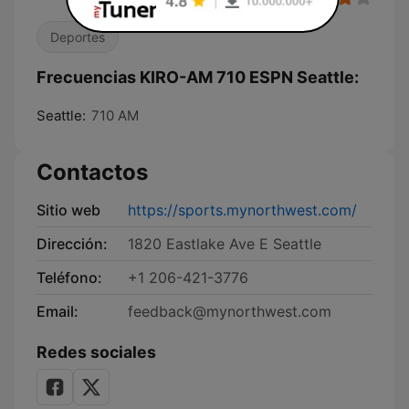
Deportes
Frecuencias KIRO-AM 710 ESPN Seattle:
Seattle:
710 AM
Contactos
Sitio web
https://sports.mynorthwest.com/
Dirección:
1820 Eastlake Ave E Seattle
Teléfono:
+1 206-421-3776
Email:
feedback@mynorthwest.com
Redes sociales