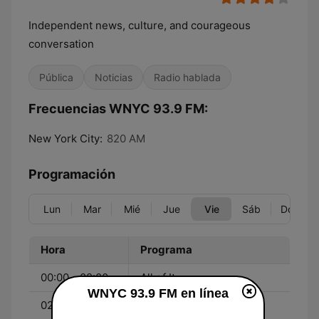
Independent news, culture, and courageous
conversation
Pública
Noticias
Radio hablada
Frecuencias WNYC 93.9 FM:
New York City:
820 AM
Programación
Lun
Mar
Mié
Jue
Vie
Sáb
Dom
Hora
Programa
00:00 - 02:00
All of It
WNYC 93.9 FM en línea
02:00 - 05:00
BBC World Service