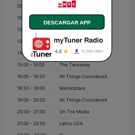
05:00 - 09:00
Morning Edition
09:00 - 10:00
BBC Newshour
DESCARGAR APP
10:00 - 12:00
The Brian Lehrer Show
12:00 - 14:00
All of It
14:00 - 15:00
Science Friday
15:00 - 16:00
The Takeaway
16:00 - 18:30
All Things Considered
18:30 - 19:00
Marketplace
19:00 - 20:00
All Things Considered
20:00 - 21:00
On The Media
21:00 - 22:00
Latino USA