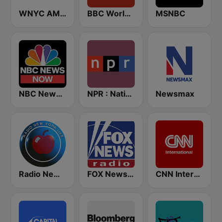
WNYC AM 820
BBC World Service
MSNBC
NBC News Now
NPR : National Public Radio
Newsmax
Radio New York Live
FOX News Radio
CNN International